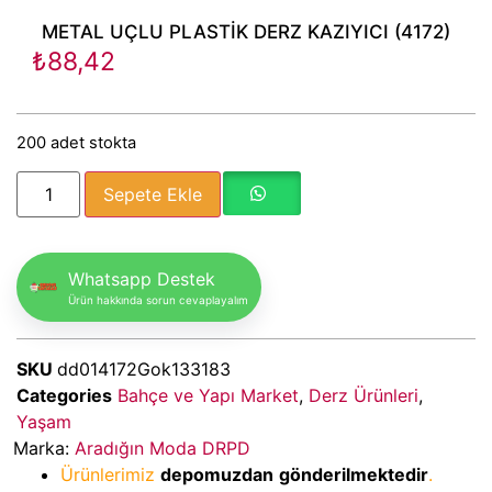
METAL UÇLU PLASTİK DERZ KAZIYICI (4172)
₺
88,42
200 adet stokta
Sepete Ekle
Whatsapp Destek
Ürün hakkında sorun cevaplayalım
SKU
dd014172Gok133183
Categories
Bahçe ve Yapı Market
,
Derz Ürünleri
,
Yaşam
Marka:
Aradığın Moda DRPD
Ürünlerimiz
depomuzdan
gönderilmektedir
.