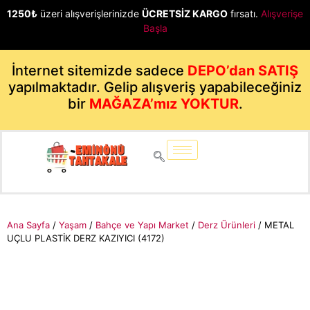
1250₺
üzeri alışverişlerinizde
ÜCRETSİZ KARGO
fırsatı.
Alışverişe
Başla
İnternet sitemizde sadece
DEPO’dan SATIŞ
yapılmaktadır. Gelip alışveriş yapabileceğiniz
bir
MAĞAZA’mız YOKTUR
.
Ana Sayfa
/
Yaşam
/
Bahçe ve Yapı Market
/
Derz Ürünleri
/ METAL
UÇLU PLASTİK DERZ KAZIYICI (4172)