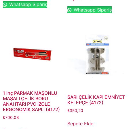
Whatsapp Sipariş
Whatsapp Sipariş
1 inç PARMAK MAŞONLU
SARI ÇELİK KAPI EMNİYET
MAŞALI ÇELİK BORU
KELEPÇE (4172)
ANAHTARI PVC İZOLE
ERGONOMİK SAPLI (4172)
₺
350,20
₺
700,08
Sepete Ekle