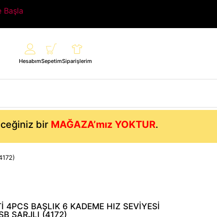
e Başla
Hesabım
Sepetim
Siparişlerim
eceğiniz bir
MAĞAZA’mız YOKTUR
.
4172)
 4PCS BAŞLIK 6 KADEME HIZ SEVİYESİ
SB ŞARJLI (4172)