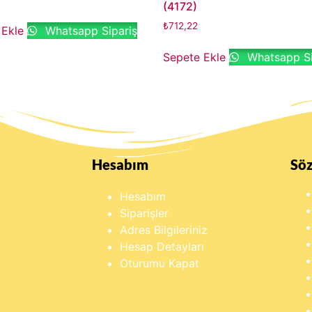
(4172)
₺
712,22
 Ekle
Whatsapp Sipariş
Sepete Ekle
Whatsapp Si
Hesabım
Sö
Hesabım
Siparişler
Adres Bilgileriniz
Hesap Detayları
Oturumu Kapat