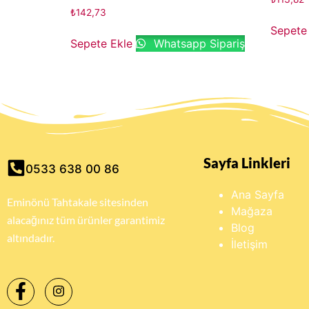
₺
142,73
Sepete
Sepete Ekle
Whatsapp Sipariş
Sayfa Linkleri
0533 638 00 86
Ana Sayfa
Eminönü Tahtakale sitesinden
Mağaza
alacağınız tüm ürünler garantimiz
Blog
altındadır.
İletişim