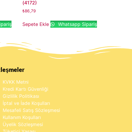
(4172)
₺
86,79
pariş
Sepete Ekle
Whatsapp Sipariş
zleşmeler
KVKK Metni
Kredi Kartı Güvenliği
Gizlilik Politikası
İptal ve İade Koşulları
Mesafeli Satış Sözleşmesi
Kullanım Koşulları
Üyelik Sözleşmesi
Tüketici Yasası