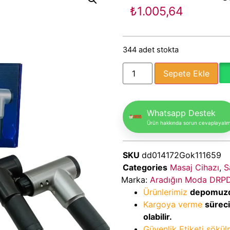
₺
1.005,64
344 adet stokta
Sepete Ekle
Whatsapp Destek
Ürün hakkında sorun cevaplayalı
SKU
dd014172Gok111659
Categories
Masaj Cihazı
,
S
Marka:
Aradığın Moda DRP
Ürünlerimiz
depomuz
Kargoya verme
sürec
olabilir.
Güvenlik Etiketi sökü