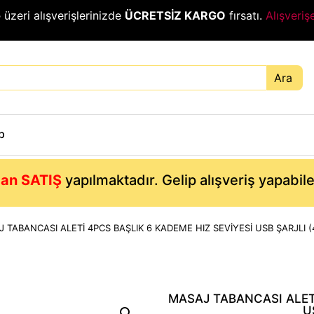
₺
üzeri alışverişlerinizde
ÜCRETSİZ KARGO
fırsatı.
Alışveriş
Ara
p
an SATIŞ
yapılmaktadır. Gelip alışveriş yapabil
 TABANCASI ALETİ 4PCS BAŞLIK 6 KADEME HIZ SEVİYESİ USB ŞARJLI (
MASAJ TABANCASI ALETİ
U