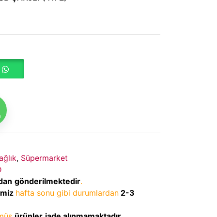
m
ağlık
,
Süpermarket
D
dan
gönderilmektedir
.
imiz
hafta sonu gibi durumlardan
2-3
lmüş
ürünler
iade alınmamaktadır
.