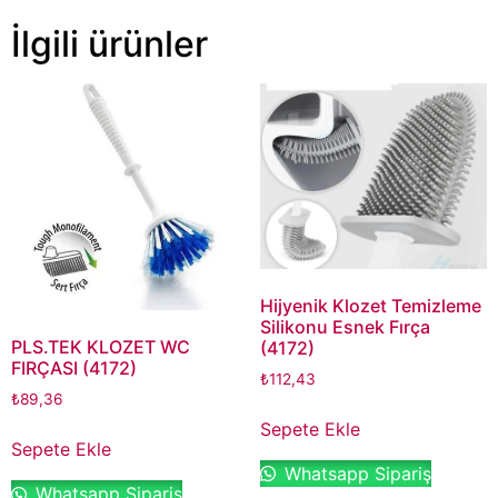
İlgili ürünler
Hijyenik Klozet Temizleme
Silikonu Esnek Fırça
PLS.TEK KLOZET WC
(4172)
FIRÇASI (4172)
₺
112,43
₺
89,36
Sepete Ekle
Sepete Ekle
Whatsapp Sipariş
Whatsapp Sipariş