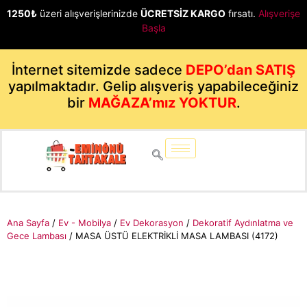
1250₺
üzeri alışverişlerinizde
ÜCRETSİZ KARGO
fırsatı.
Alışverişe
Başla
İnternet sitemizde sadece
DEPO’dan SATIŞ
yapılmaktadır. Gelip alışveriş yapabileceğiniz
bir
MAĞAZA’mız YOKTUR
.
Ana Sayfa
/
Ev - Mobilya
/
Ev Dekorasyon
/
Dekoratif Aydınlatma ve
Gece Lambası
/ MASA ÜSTÜ ELEKTRİKLİ MASA LAMBASI (4172)