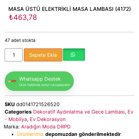
MASA ÜSTÜ ELEKTRİKLİ MASA LAMBASI (4172)
₺
463,78
47 adet stokta
Sepete Ekle
Whatsapp Destek
Ürün hakkında sorun cevaplayalım
SKU
dd0141721526520
Categories
Dekoratif Aydınlatma ve Gece Lambası
,
Ev
- Mobilya
,
Ev Dekorasyon
Marka:
Aradığın Moda DRPD
Ürünlerimiz
depomuzdan
gönderilmektedir
.