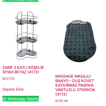
ZARİF 3 KATLI KÖŞELİK
SİYAH BEYAZ (4172)
MASSAGE MASAJLI
₺
627,05
BANYO – DUŞ KÜVET
KAYDIRMAZ PASPASI
Sepete Ekle
VANTUZLU 37X69CM.
(4172)
Whatsapp Sipariş
₺
319,46