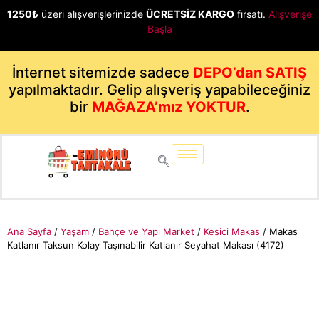
1250₺
üzeri alışverişlerinizde
ÜCRETSİZ KARGO
fırsatı.
Alışverişe
Başla
İnternet sitemizde sadece
DEPO’dan SATIŞ
yapılmaktadır. Gelip alışveriş yapabileceğiniz
bir
MAĞAZA’mız YOKTUR
.
Ana Sayfa
/
Yaşam
/
Bahçe ve Yapı Market
/
Kesici Makas
/ Makas
Katlanır Taksun Kolay Taşınabilir Katlanır Seyahat Makası (4172)