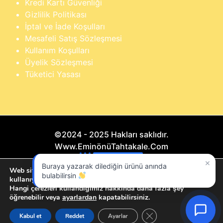
Kredi Kartı Güvenliği
Gizlilik Politikası
İptal ve İade Koşulları
Mesafeli Satış Sözleşmesi
Kullanım Koşulları
Üyelik Sözleşmesi
Tüketici Yasası
©2024 - 2025 Hakları saklıdır.
Www.EminönüTahtakale.Com
×
Buraya yazarak dilediğin ürünü anında
Bu website "Sosyal Megapixel" projesidir.
Web sitemizde size en iyi deneyimi sunmak için çerezleri
bulabilirsin
kullanıyoruz.
Hangi çerezleri kullandığımız hakkında daha fazla şey
öğrenebilir veya
ayarlardan
kapatabilirsiniz.
GDPR çerez şeridini ka
Kabul et
Reddet
Ayarlar