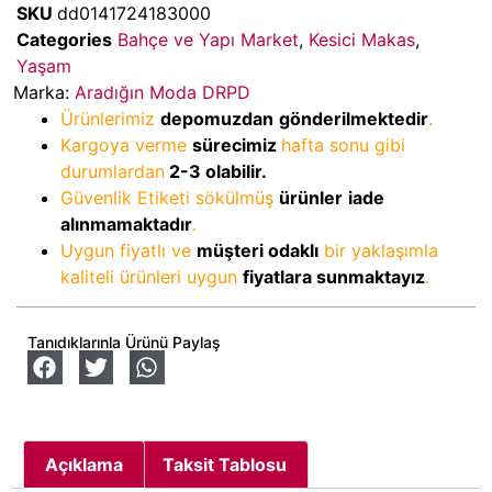
SKU
dd0141724183000
Categories
Bahçe ve Yapı Market
,
Kesici Makas
,
Yaşam
Marka:
Aradığın Moda DRPD
Ürünlerimiz
depomuzdan
gönderilmektedir
.
Kargoya verme
sürecimiz
hafta sonu gibi
durumlardan
2-3
olabilir.
Güvenlik Etiketi sökülmüş
ürünler
iade
alınmamaktadır
.
Uygun fiyatlı ve
müşteri odaklı
bir yaklaşımla
kaliteli ürünleri uygun
fiyatlara sunmaktayız
.
Tanıdıklarınla Ürünü Paylaş
Açıklama
Taksit Tablosu