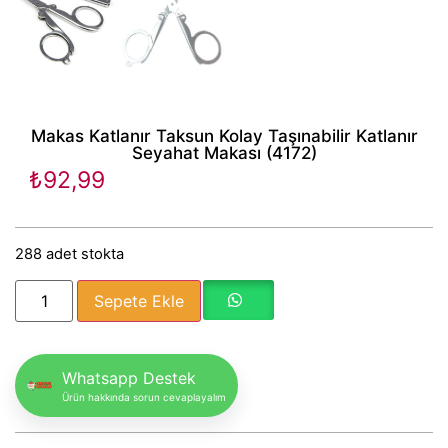
Makas Katlanır Taksun Kolay Taşınabilir Katlanır
Seyahat Makası (4172)
₺
92,99
288 adet stokta
Sepete Ekle
Whatsapp Destek
Ürün hakkında sorun cevaplayalım