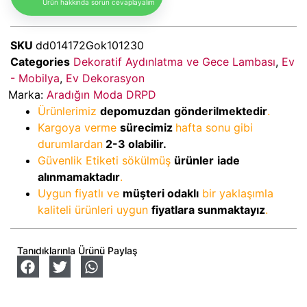
Ürün hakkında sorun cevaplayalım
SKU
dd014172Gok101230
Categories
Dekoratif Aydınlatma ve Gece Lambası
,
Ev
- Mobilya
,
Ev Dekorasyon
Marka:
Aradığın Moda DRPD
Ürünlerimiz
depomuzdan
gönderilmektedir
.
Kargoya verme
sürecimiz
hafta sonu gibi
durumlardan
2-3
olabilir.
Güvenlik Etiketi sökülmüş
ürünler
iade
alınmamaktadır
.
Uygun fiyatlı ve
müşteri odaklı
bir yaklaşımla
kaliteli ürünleri uygun
fiyatlara sunmaktayız
.
Tanıdıklarınla Ürünü Paylaş