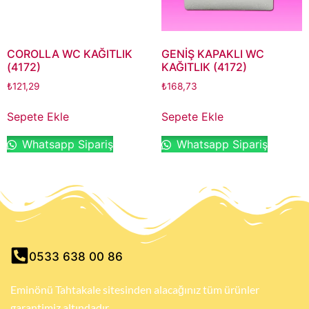
COROLLA WC KAĞITLIK
GENİŞ KAPAKLI WC
(4172)
KAĞITLIK (4172)
₺
121,29
₺
168,73
Sepete Ekle
Sepete Ekle
Whatsapp Sipariş
Whatsapp Sipariş
0533 638 00 86
Eminönü Tahtakale sitesinden alacağınız tüm ürünler
garantimiz altındadır.