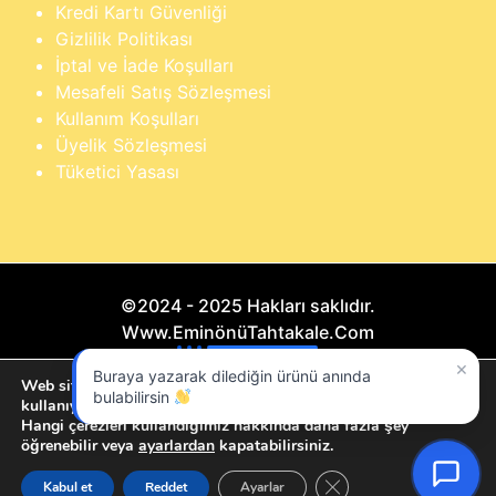
Kredi Kartı Güvenliği
Gizlilik Politikası
İptal ve İade Koşulları
Mesafeli Satış Sözleşmesi
Kullanım Koşulları
Üyelik Sözleşmesi
Tüketici Yasası
©2024 - 2025 Hakları saklıdır.
Www.EminönüTahtakale.Com
×
Buraya yazarak dilediğin ürünü anında
Bu website "Sosyal Megapixel" projesidir.
Web sitemizde size en iyi deneyimi sunmak için çerezleri
bulabilirsin
kullanıyoruz.
Hangi çerezleri kullandığımız hakkında daha fazla şey
öğrenebilir veya
ayarlardan
kapatabilirsiniz.
GDPR çerez şeridini ka
Kabul et
Reddet
Ayarlar