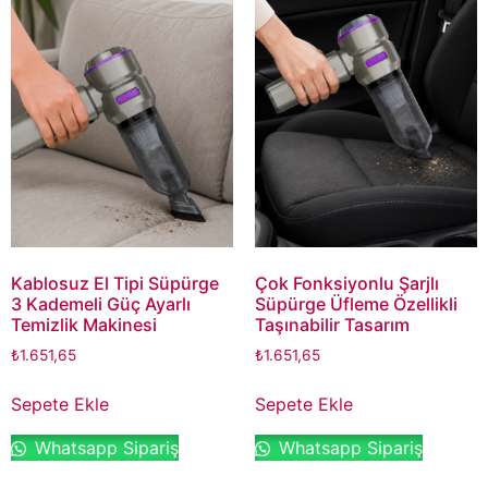
Kablosuz El Tipi Süpürge
Çok Fonksiyonlu Şarjlı
3 Kademeli Güç Ayarlı
Süpürge Üfleme Özellikli
Temizlik Makinesi
Taşınabilir Tasarım
₺
1.651,65
₺
1.651,65
Sepete Ekle
Sepete Ekle
Whatsapp Sipariş
Whatsapp Sipariş