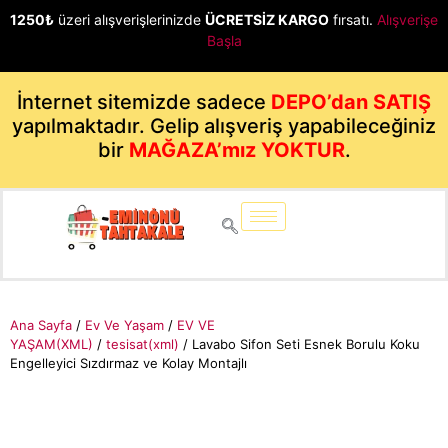
1250₺
üzeri alışverişlerinizde
ÜCRETSİZ KARGO
fırsatı.
Alışverişe
Başla
İnternet sitemizde sadece
DEPO’dan SATIŞ
yapılmaktadır. Gelip alışveriş yapabileceğiniz
bir
MAĞAZA’mız YOKTUR
.
Ana Sayfa
/
Ev Ve Yaşam
/
EV VE
YAŞAM(XML)
/
tesisat(xml)
/ Lavabo Sifon Seti Esnek Borulu Koku
Engelleyici Sızdırmaz ve Kolay Montajlı