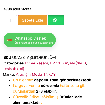
4998 adet stokta
Sepete Ekle
Whatsapp Destek
Ürün hakkında sorun cevaplayalım
SKU
UCZZZTAŞLIKÖRÜKLÜ-4
Categories
Ev Ve Yaşam
,
EV VE YAŞAM(XML)
,
tesisat(xml)
Marka:
Aradığın Moda TNKDY
Ürünlerimiz
depomuzdan
gönderilmektedir
.
Kargoya verme
sürecimiz
hafta sonu gibi
durumlardan
2-3
olabilir.
Güvenlik Etiketi sökülmüş
ürünler
iade
alınmamaktadır
.