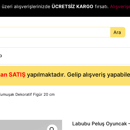
₺
üzeri alışverişlerinizde
ÜCRETSİZ KARGO
fırsatı.
Alışveriş
Ara
p
an SATIŞ
yapılmaktadır. Gelip alışveriş yapabil
Yumuşak Dekoratif Figür 20 cm
Labubu Peluş Oyuncak –