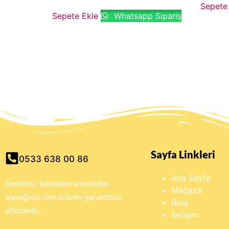
Sepete
Sepete Ekle
Whatsapp Sipariş
Sayfa Linkleri
0533 638 00 86
Ana Sayfa
Eminönü Tahtakale sitesinden
Mağaza
alacağınız tüm ürünler garantimiz
Blog
altındadır.
İletişim