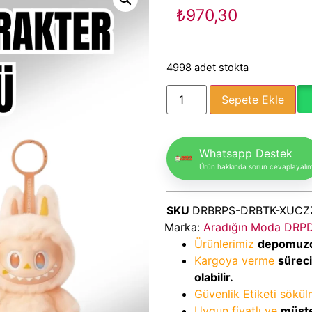
₺
970,30
4998 adet stokta
Sepete Ekle
Whatsapp Destek
Ürün hakkında sorun cevaplayalı
SKU
DRBRPS-DRBTK-XUC
Marka:
Aradığın Moda DRP
Ürünlerimiz
depomuz
Kargoya verme
sürec
olabilir.
Güvenlik Etiketi sökü
Uygun fiyatlı ve
müşte