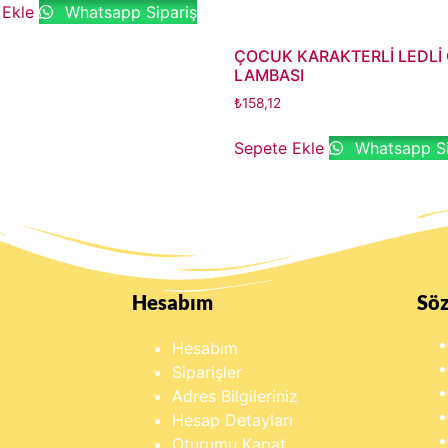
 Ekle
Whatsapp Sipariş
ÇOCUK KARAKTERLİ LEDLİ
LAMBASI
₺
158,12
Sepete Ekle
Whatsapp Si
Hesabım
Sö
Hesabım
Siparişler
Adres Bilgileriniz
Hesap Detayları
Oturumu Kapat