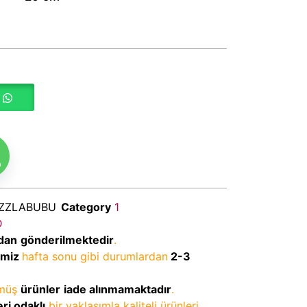
m
ZZZLABUBU
Category
1
D
dan
gönderilmektedir
.
imiz
hafta sonu gibi durumlardan
2-3
lmüş
ürünler
iade alınmamaktadır
.
ri odaklı
bir yaklaşımla kaliteli ürünleri