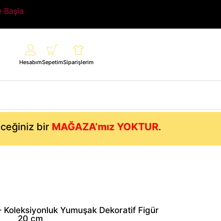
e Başla
Hesabım
Sepetim
Siparişlerim
eceğiniz bir
MAĞAZA’mız YOKTUR
.
 Koleksiyonluk Yumuşak Dekoratif Figür
20 cm