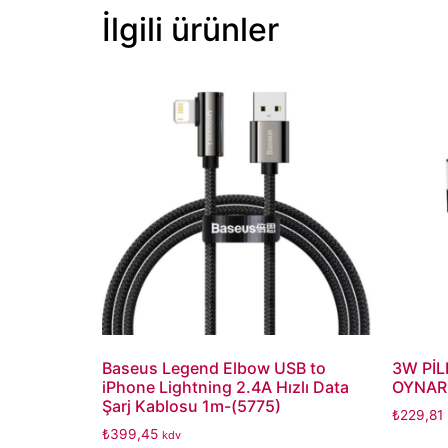
İlgili ürünler
Baseus Legend Elbow USB to
3W PİL
iPhone Lightning 2.4A Hızlı Data
OYNAR
Şarj Kablosu 1m-(5775)
₺
229,81
₺
399,45
kdv