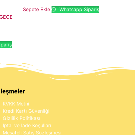
Sepete Ekle
Whatsapp Sipariş
 GECE
pariş
zleşmeler
KVKK Metni
Kredi Kartı Güvenliği
Gizlilik Politikası
İptal ve İade Koşulları
Mesafeli Satış Sözleşmesi