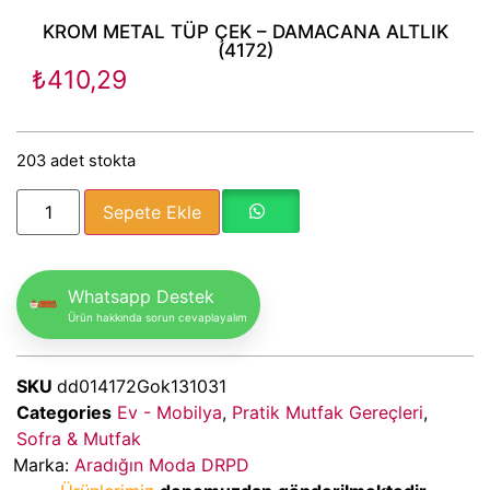
KROM METAL TÜP ÇEK – DAMACANA ALTLIK
(4172)
₺
410,29
203 adet stokta
Sepete Ekle
Whatsapp Destek
Ürün hakkında sorun cevaplayalım
SKU
dd014172Gok131031
Categories
Ev - Mobilya
,
Pratik Mutfak Gereçleri
,
Sofra & Mutfak
Marka:
Aradığın Moda DRPD