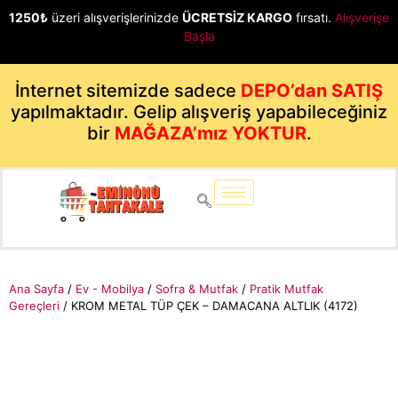
1250₺
üzeri alışverişlerinizde
ÜCRETSİZ KARGO
fırsatı.
Alışverişe
Başla
İnternet sitemizde sadece
DEPO’dan SATIŞ
yapılmaktadır. Gelip alışveriş yapabileceğiniz
bir
MAĞAZA’mız YOKTUR
.
Ana Sayfa
/
Ev - Mobilya
/
Sofra & Mutfak
/
Pratik Mutfak
Gereçleri
/ KROM METAL TÜP ÇEK – DAMACANA ALTLIK (4172)