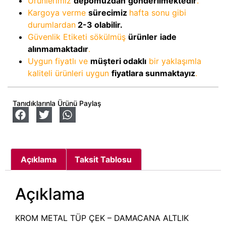
Ürünlerimiz
depomuzdan
gönderilmektedir
.
Kargoya verme
sürecimiz
hafta sonu gibi
durumlardan
2-3
olabilir.
Güvenlik Etiketi sökülmüş
ürünler
iade
alınmamaktadır
.
Uygun fiyatlı ve
müşteri odaklı
bir yaklaşımla
kaliteli ürünleri uygun
fiyatlara sunmaktayız
.
Tanıdıklarınla Ürünü Paylaş
Açıklama
Taksit Tablosu
Açıklama
KROM METAL TÜP ÇEK – DAMACANA ALTLIK