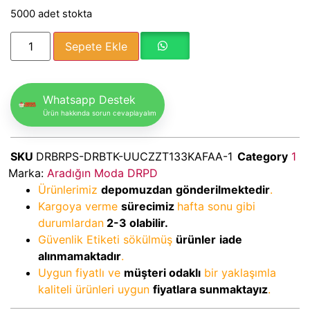
5000 adet stokta
Sepete Ekle
Whatsapp Destek
Ürün hakkında sorun cevaplayalım
SKU
DRBRPS-DRBTK-UUCZZT133KAFAA-1
Category
1
Marka:
Aradığın Moda DRPD
Ürünlerimiz
depomuzdan
gönderilmektedir
.
Kargoya verme
sürecimiz
hafta sonu gibi
durumlardan
2-3
olabilir.
Güvenlik Etiketi sökülmüş
ürünler
iade
alınmamaktadır
.
Uygun fiyatlı ve
müşteri odaklı
bir yaklaşımla
kaliteli ürünleri uygun
fiyatlara sunmaktayız
.