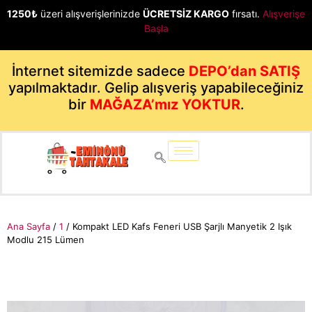
1250₺
üzeri alışverişlerinizde
ÜCRETSİZ KARGO
fırsatı.
Alışverişe
Başla
İnternet sitemizde sadece
DEPO’dan SATIŞ
yapılmaktadır. Gelip alışveriş yapabileceğiniz
bir
MAĞAZA’mız YOKTUR
.
Ana Sayfa
/
1
/ Kompakt LED Kafs Feneri USB Şarjlı Manyetik 2 Işık
Modlu 215 Lümen