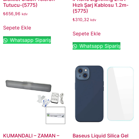
Tutucu-(5775)
Hızlı Şarj Kablosu 1.2m-
(5775)
₺
656,96
kdv
₺
310,32
kdv
Sepete Ekle
Sepete Ekle
Whatsapp Sipariş
Whatsapp Sipariş
KUMANDALI – ZAMAN –
Baseus Liquid Silica Gel