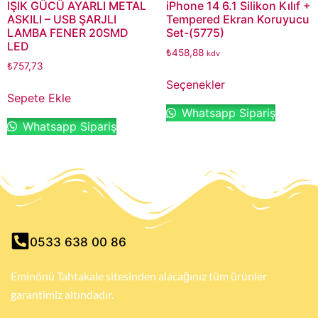
IŞIK GÜCÜ AYARLI METAL
iPhone 14 6.1 Silikon Kılıf +
ASKILI – USB ŞARJLI
Tempered Ekran Koruyucu
LAMBA FENER 20SMD
Set-(5775)
LED
₺
458,88
kdv
₺
757,73
Seçenekler
Sepete Ekle
Whatsapp Sipariş
Whatsapp Sipariş
0533 638 00 86
Eminönü Tahtakale sitesinden alacağınız tüm ürünler
garantimiz altındadır.