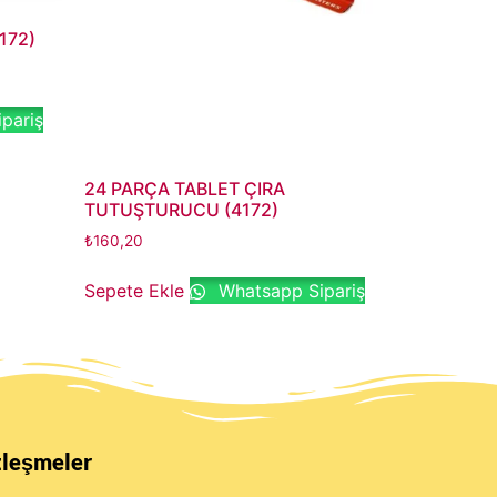
4172)
pariş
24 PARÇA TABLET ÇIRA
TUTUŞTURUCU (4172)
₺
160,20
Sepete Ekle
Whatsapp Sipariş
zleşmeler