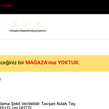
e Başla
Hesabım
Sepetim
Siparişlerim
eceğiniz bir
MAĞAZA’mız YOKTUR
.
)
ama Şekil Verilebilir Tavşan Kulak Taç
35×11 cm (4172)