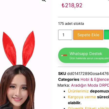
₺
218,92
175 adet stokta
Sepete Ekle
Whatsapp Destek
Ürün hakkında sorun cevaplayalı
SKU
dd01417289Gosa4476
Categories
Hobi & Eğlence
Marka:
Aradığın Moda DRP
Ürünlerimiz
depomuz
Kargoya verme
sürec
olabilir.
Güvenlik Etiketi sökü