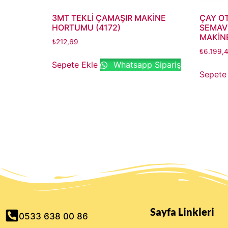
3MT TEKLİ ÇAMAŞIR MAKİNE
ÇAY O
HORTUMU (4172)
SEMAVE
MAKİNE
₺
212,69
₺
6.199,
Sepete Ekle
Whatsapp Sipariş
Sepete
Sayfa Linkleri
0533 638 00 86