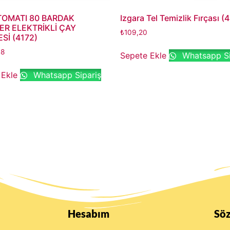
TOMATI 80 BARDAK
Izgara Tel Temizlik Fırçası (
R ELEKTRİKLİ ÇAY
₺
109,20
Sİ (4172)
48
Sepete Ekle
Whatsapp Si
 Ekle
Whatsapp Sipariş
Hesabım
Sö