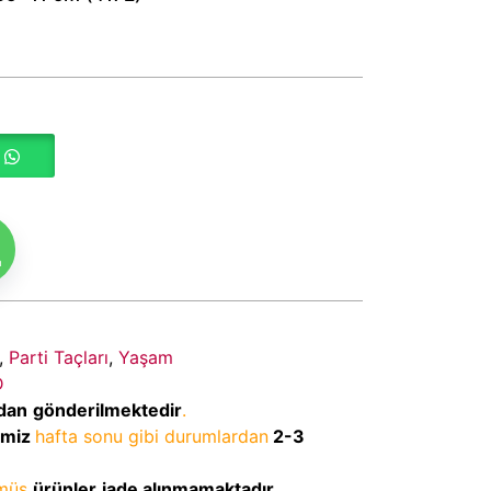
m
,
Parti Taçları
,
Yaşam
D
dan
gönderilmektedir
.
imiz
hafta sonu gibi durumlardan
2-3
lmüş
ürünler
iade alınmamaktadır
.