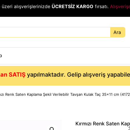
₺
üzeri alışverişlerinizde
ÜCRETSİZ KARGO
fırsatı.
Alışveriş
Ara
p
an SATIŞ
yapılmaktadır. Gelip alışveriş yapabil
ızı Renk Saten Kaplama Şekil Verilebilir Tavşan Kulak Taç 35×11 cm (4172
Kırmızı Renk Saten Kapl