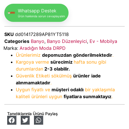
Whatsapp Destek
Ürün hakkında sorun cevaplayalım
SKU
dd01417289AP81YT5118
Categories
Banyo
,
Banyo Düzenleyici
,
Ev - Mobilya
Marka:
Aradığın Moda DRPD
Ürünlerimiz
depomuzdan
gönderilmektedir
.
Kargoya verme
sürecimiz
hafta sonu gibi
durumlardan
2-3
olabilir.
Güvenlik Etiketi sökülmüş
ürünler
iade
alınmamaktadır
.
Uygun fiyatlı ve
müşteri odaklı
bir yaklaşımla
kaliteli ürünleri uygun
fiyatlara sunmaktayız
.
Tanıdıklarınla Ürünü Paylaş