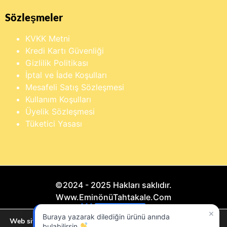
Sözleşmeler
KVKK Metni
Kredi Kartı Güvenliği
Gizlilik Politikası
İptal ve İade Koşulları
Mesafeli Satış Sözleşmesi
Kullanım Koşulları
Üyelik Sözleşmesi
Tüketici Yasası
©2024 - 2025 Hakları saklıdır.
Www.EminönüTahtakale.Com
×
Buraya yazarak dilediğin ürünü anında
Bu website "Sosyal Megapixel" projesidir.
Web sitemizde size en iyi deneyimi sunmak için çerezleri
bulabilirsin