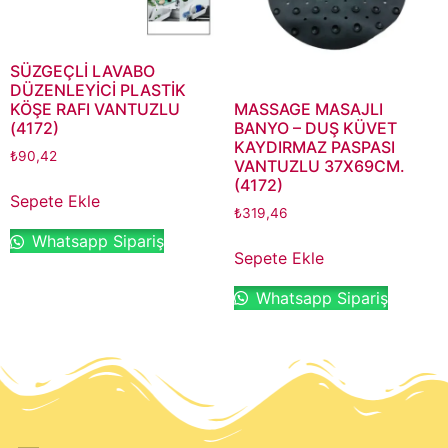
SÜZGEÇLİ LAVABO
DÜZENLEYİCİ PLASTİK
MASSAGE MASAJLI
KÖŞE RAFI VANTUZLU
BANYO – DUŞ KÜVET
(4172)
KAYDIRMAZ PASPASI
₺
90,42
VANTUZLU 37X69CM.
(4172)
Sepete Ekle
₺
319,46
Whatsapp Sipariş
Sepete Ekle
Whatsapp Sipariş