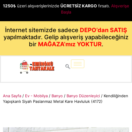
1250₺
üzeri alışverişlerinizde
ÜCRETSİZ KARGO
fırsatı.
Alışverişe
Başla
İnternet sitemizde sadece
DEPO’dan SATIŞ
yapılmaktadır. Gelip alışveriş yapabileceğiniz
bir
MAĞAZA’mız YOKTUR
.
Ana Sayfa
/
Ev - Mobilya
/
Banyo
/
Banyo Düzenleyici
/ Kendiliğinden
Yapışkanlı Siyah Paslanmaz Metal Kare Havluluk (4172)