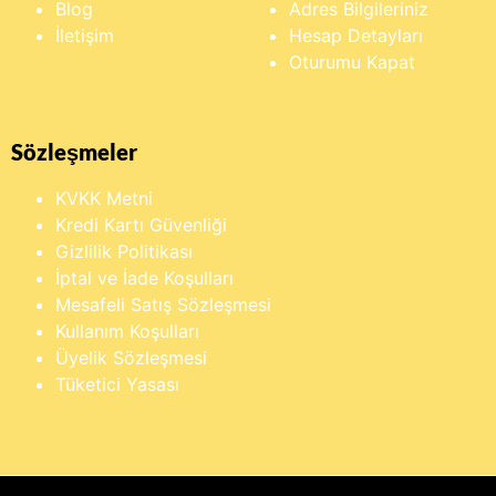
Blog
Adres Bilgileriniz
İletişim
Hesap Detayları
Oturumu Kapat
Sözleşmeler
KVKK Metni
Kredi Kartı Güvenliği
Gizlilik Politikası
İptal ve İade Koşulları
Mesafeli Satış Sözleşmesi
Kullanım Koşulları
Üyelik Sözleşmesi
Tüketici Yasası