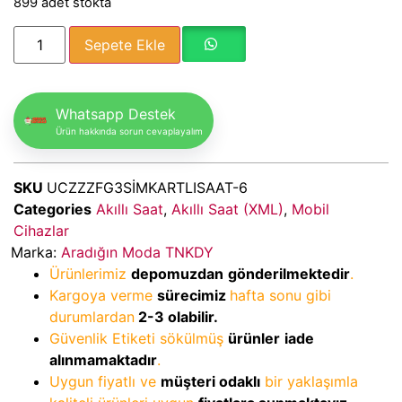
899 adet stokta
Sepete Ekle
Whatsapp Destek
Ürün hakkında sorun cevaplayalım
SKU
UCZZZFG3SİMKARTLISAAT-6
Categories
Akıllı Saat
,
Akıllı Saat (XML)
,
Mobil
Cihazlar
Marka:
Aradığın Moda TNKDY
Ürünlerimiz
depomuzdan
gönderilmektedir
.
Kargoya verme
sürecimiz
hafta sonu gibi
durumlardan
2-3
olabilir.
Güvenlik Etiketi sökülmüş
ürünler
iade
alınmamaktadır
.
Uygun fiyatlı ve
müşteri odaklı
bir yaklaşımla