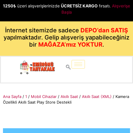
1250₺
üzeri alışverişlerinizde
ÜCRETSİZ KARGO
fırsatı.
Alışverişe
Başla
İnternet sitemizde sadece
DEPO’dan SATIŞ
yapılmaktadır. Gelip alışveriş yapabileceğiniz
bir
MAĞAZA’mız YOKTUR
.
Ana Sayfa
/
1
/
Mobil Cihazlar
/
Akıllı Saat
/
Akıllı Saat (XML)
/ Kamera
Özellikli Akıllı Saat Play Store Destekli