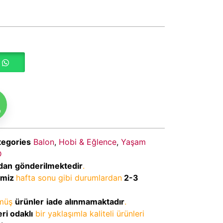
m
tegories
Balon
,
Hobi & Eğlence
,
Yaşam
D
dan
gönderilmektedir
.
imiz
hafta sonu gibi durumlardan
2-3
lmüş
ürünler
iade alınmamaktadır
.
ri odaklı
bir yaklaşımla kaliteli ürünleri