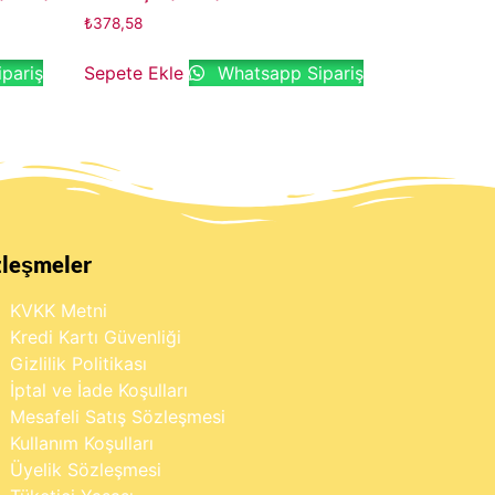
₺
378,58
pariş
Sepete Ekle
Whatsapp Sipariş
zleşmeler
KVKK Metni
Kredi Kartı Güvenliği
Gizlilik Politikası
İptal ve İade Koşulları
Mesafeli Satış Sözleşmesi
Kullanım Koşulları
Üyelik Sözleşmesi