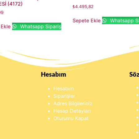
Sİ (4172)
₺
4.495,82
99
Sepete Ekle
Whatsapp Si
 Ekle
Whatsapp Sipariş
Hesabım
Sö
Hesabım
Siparişler
Adres Bilgileriniz
Hesap Detayları
Oturumu Kapat