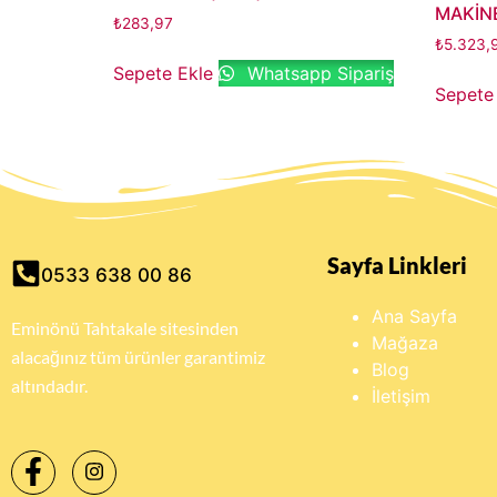
MAKİNE
₺
283,97
₺
5.323,
Sepete Ekle
Whatsapp Sipariş
Sepete
Sayfa Linkleri
0533 638 00 86
Ana Sayfa
Eminönü Tahtakale sitesinden
Mağaza
alacağınız tüm ürünler garantimiz
Blog
altındadır.
İletişim