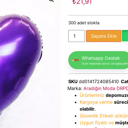
₺
21,91
300 adet stokta
Sepete Ekle
Whatsapp Destek
Ürün hakkında sorun cevaplayalı
SKU
dd0141724085410
Ca
Marka:
Aradığın Moda DRP
Ürünlerimiz
depomuz
Kargoya verme
sürec
olabilir.
Güvenlik Etiketi sökü
Uygun fiyatlı ve
müşte