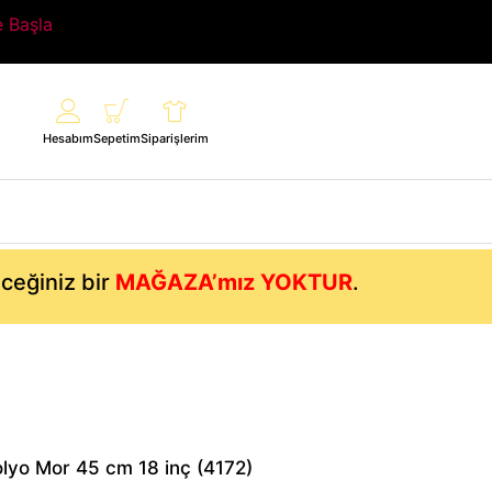
e Başla
Hesabım
Sepetim
Siparişlerim
eceğiniz bir
MAĞAZA’mız YOKTUR
.
olyo Mor 45 cm 18 inç (4172)