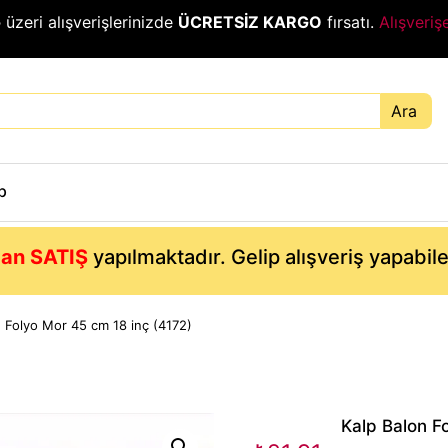
₺
üzeri alışverişlerinizde
ÜCRETSİZ KARGO
fırsatı.
Alışveriş
Ara
p
an SATIŞ
yapılmaktadır. Gelip alışveriş yapabil
n Folyo Mor 45 cm 18 inç (4172)
Kalp Balon F