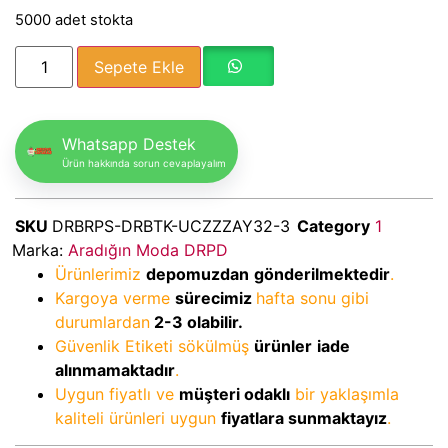
5000 adet stokta
Sepete Ekle
Whatsapp Destek
Ürün hakkında sorun cevaplayalım
SKU
DRBRPS-DRBTK-UCZZZAY32-3
Category
1
Marka:
Aradığın Moda DRPD
Ürünlerimiz
depomuzdan
gönderilmektedir
.
Kargoya verme
sürecimiz
hafta sonu gibi
durumlardan
2-3
olabilir.
Güvenlik Etiketi sökülmüş
ürünler
iade
alınmamaktadır
.
Uygun fiyatlı ve
müşteri odaklı
bir yaklaşımla
kaliteli ürünleri uygun
fiyatlara sunmaktayız
.