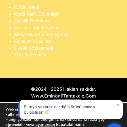
KVKK Metni
Kredi Kartı Güvenliği
Gizlilik Politikası
İptal ve İade Koşulları
Mesafeli Satış Sözleşmesi
Kullanım Koşulları
Üyelik Sözleşmesi
Tüketici Yasası
©2024 - 2025 Hakları saklıdır.
Www.EminönüTahtakale.Com
×
Buraya yazarak dilediğin ürünü anında
Bu website "Sosyal Megapixel" projesidir.
Web sitemizde size en iyi deneyimi sunmak için çerezleri
bulabilirsin
kullanıyoruz.
Hangi çerezleri kullandığımız hakkında daha fazla şey
öğrenebilir veya
ayarlardan
kapatabilirsiniz.