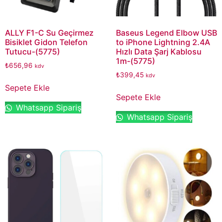
ALLY F1-C Su Geçirmez
Baseus Legend Elbow USB
Bisiklet Gidon Telefon
to iPhone Lightning 2.4A
Tutucu-(5775)
Hızlı Data Şarj Kablosu
1m-(5775)
₺
656,96
kdv
₺
399,45
kdv
Sepete Ekle
Sepete Ekle
Whatsapp Sipariş
Whatsapp Sipariş