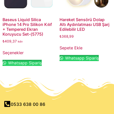
Baseus Liquid Silica
Hareket Sensörü Dolap
iPhone 14 Pro Silikon Kılıf
Altı Aydınlatması USB Şarj
+ Tempered Ekran
Edilebilir LED
Koruyucu Set-(5775)
₺
368,99
₺
409,37
kdv
Sepete Ekle
Seçenekler
Whatsapp Sipariş
Whatsapp Sipariş
0533 638 00 86