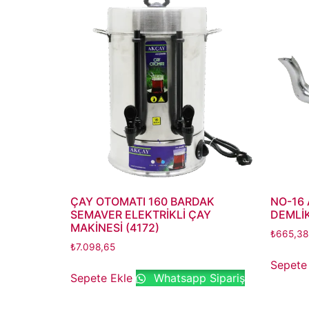
ÇAY OTOMATI 160 BARDAK
NO-16
SEMAVER ELEKTRİKLİ ÇAY
DEMLİK
MAKİNESİ (4172)
₺
665,38
₺
7.098,65
Sepete
Sepete Ekle
Whatsapp Sipariş