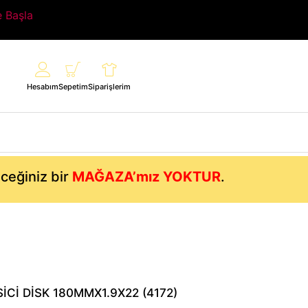
e Başla
Hesabım
Sepetim
Siparişlerim
eceğiniz bir
MAĞAZA’mız YOKTUR
.
İCİ DİSK 180MMX1.9X22 (4172)