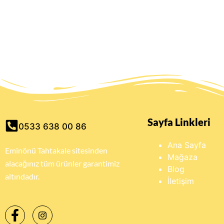
Sayfa Linkleri
0533 638 00 86
Ana Sayfa
Eminönü Tahtakale sitesinden
Mağaza
alacağınız tüm ürünler garantimiz
Blog
altındadır.
İletişim