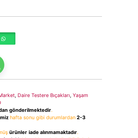
m
Market
,
Daire Testere Bıçakları
,
Yaşam
D
dan
gönderilmektedir
.
imiz
hafta sonu gibi durumlardan
2-3
lmüş
ürünler
iade alınmamaktadır
.