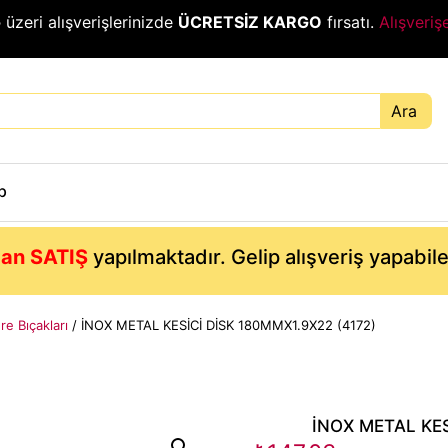
₺
üzeri alışverişlerinizde
ÜCRETSİZ KARGO
fırsatı.
Alışveriş
Ara
p
an SATIŞ
yapılmaktadır. Gelip alışveriş yapabil
re Bıçakları
/ İNOX METAL KESİCİ DİSK 180MMX1.9X22 (4172)
İNOX METAL KES