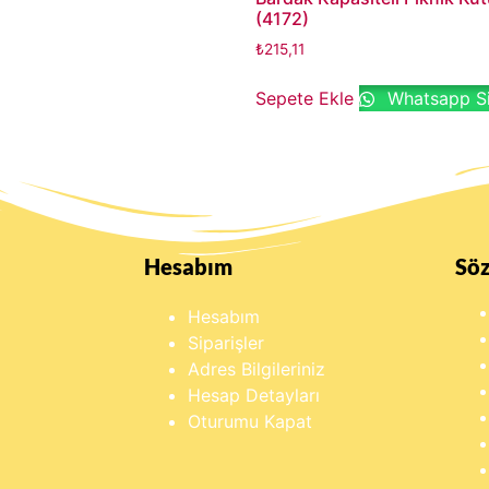
(4172)
₺
215,11
Sepete Ekle
Whatsapp Si
Hesabım
Sö
Hesabım
Siparişler
Adres Bilgileriniz
Hesap Detayları
Oturumu Kapat