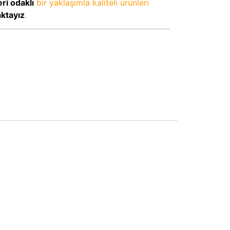
ri odaklı
bir yaklaşımla kaliteli ürünleri
aktayız
.