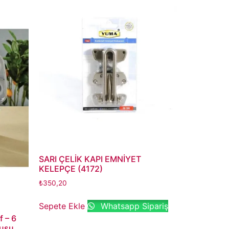
SARI ÇELİK KAPI EMNİYET
KELEPÇE (4172)
₺
350,20
Sepete Ekle
Whatsapp Sipariş
f – 6
tusu