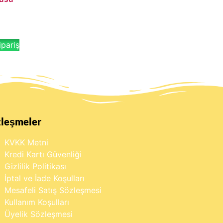
pariş
zleşmeler
KVKK Metni
Kredi Kartı Güvenliği
Gizlilik Politikası
İptal ve İade Koşulları
Mesafeli Satış Sözleşmesi
Kullanım Koşulları
Üyelik Sözleşmesi