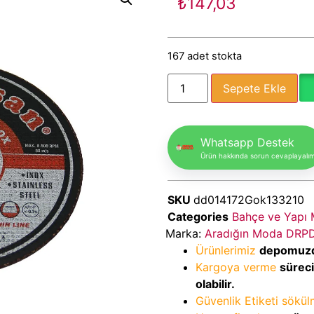
₺
147,03
167 adet stokta
Sepete Ekle
Whatsapp Destek
Ürün hakkında sorun cevaplayalı
SKU
dd014172Gok133210
Categories
Bahçe ve Yapı 
Marka:
Aradığın Moda DRP
Ürünlerimiz
depomuz
Kargoya verme
sürec
olabilir.
Güvenlik Etiketi sökü