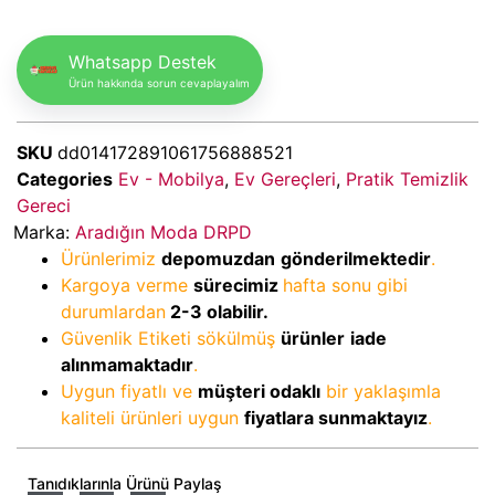
Whatsapp Destek
Ürün hakkında sorun cevaplayalım
SKU
dd014172891061756888521
Categories
Ev - Mobilya
,
Ev Gereçleri
,
Pratik Temizlik
Gereci
Marka:
Aradığın Moda DRPD
Ürünlerimiz
depomuzdan
gönderilmektedir
.
Kargoya verme
sürecimiz
hafta sonu gibi
durumlardan
2-3
olabilir.
Güvenlik Etiketi sökülmüş
ürünler
iade
alınmamaktadır
.
Uygun fiyatlı ve
müşteri odaklı
bir yaklaşımla
kaliteli ürünleri uygun
fiyatlara sunmaktayız
.
Tanıdıklarınla Ürünü Paylaş