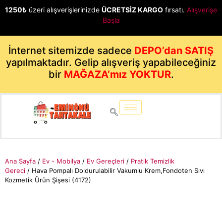
1250₺
üzeri alışverişlerinizde
ÜCRETSİZ KARGO
fırsatı.
Alışverişe
Başla
İnternet sitemizde sadece
DEPO’dan SATIŞ
yapılmaktadır. Gelip alışveriş yapabileceğiniz
bir
MAĞAZA’mız YOKTUR
.
Ana Sayfa
/
Ev - Mobilya
/
Ev Gereçleri
/
Pratik Temizlik
Gereci
/ Hava Pompalı Doldurulabilir Vakumlu Krem,Fondoten Sıvı
Kozmetik Ürün Şişesi (4172)