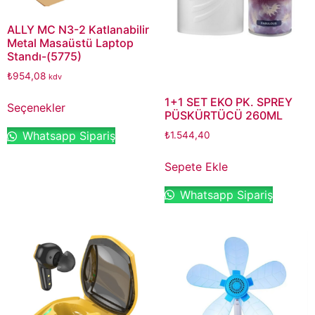
ALLY MC N3-2 Katlanabilir
Metal Masaüstü Laptop
Standı-(5775)
₺
954,08
kdv
1+1 SET EKO PK. SPREY
Seçenekler
PÜSKÜRTÜCÜ 260ML
Whatsapp Sipariş
₺
1.544,40
Sepete Ekle
Whatsapp Sipariş