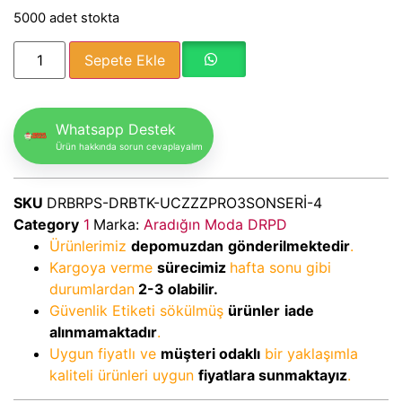
5000 adet stokta
Sepete Ekle
Whatsapp Destek
Ürün hakkında sorun cevaplayalım
SKU
DRBRPS-DRBTK-UCZZZPRO3SONSERİ-4
Category
1
Marka:
Aradığın Moda DRPD
Ürünlerimiz
depomuzdan
gönderilmektedir
.
Kargoya verme
sürecimiz
hafta sonu gibi
durumlardan
2-3
olabilir.
Güvenlik Etiketi sökülmüş
ürünler
iade
alınmamaktadır
.
Uygun fiyatlı ve
müşteri odaklı
bir yaklaşımla
kaliteli ürünleri uygun
fiyatlara sunmaktayız
.