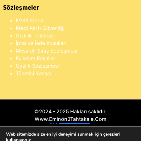
Sözleşmeler
KVKK Metni
Kredi Kartı Güvenliği
Gizlilik Politikası
İptal ve İade Koşulları
Mesafeli Satış Sözleşmesi
Kullanım Koşulları
Üyelik Sözleşmesi
Tüketici Yasası
©2024 - 2025 Hakları saklıdır.
Www.EminönüTahtakale.Com
×
Buraya yazarak dilediğin ürünü anında
Bu website "Sosyal Megapixel" projesidir.
Web sitemizde size en iyi deneyimi sunmak için çerezleri
bulabilirsin
kullanıyoruz.