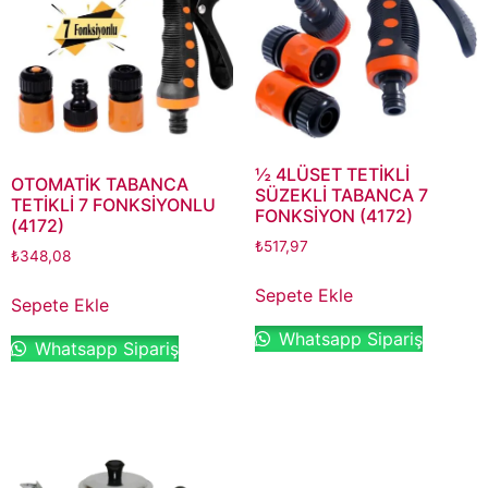
½ 4LÜSET TETİKLİ
OTOMATİK TABANCA
SÜZEKLİ TABANCA 7
TETİKLİ 7 FONKSİYONLU
FONKSİYON (4172)
(4172)
₺
517,97
₺
348,08
Sepete Ekle
Sepete Ekle
Whatsapp Sipariş
Whatsapp Sipariş