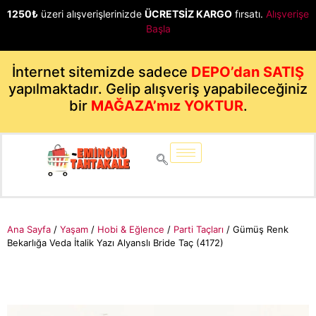
1250₺
üzeri alışverişlerinizde
ÜCRETSİZ KARGO
fırsatı.
Alışverişe
Başla
İnternet sitemizde sadece
DEPO’dan SATIŞ
yapılmaktadır. Gelip alışveriş yapabileceğiniz
bir
MAĞAZA’mız YOKTUR
.
Ana Sayfa
/
Yaşam
/
Hobi & Eğlence
/
Parti Taçları
/ Gümüş Renk
Bekarlığa Veda İtalik Yazı Alyanslı Bride Taç (4172)