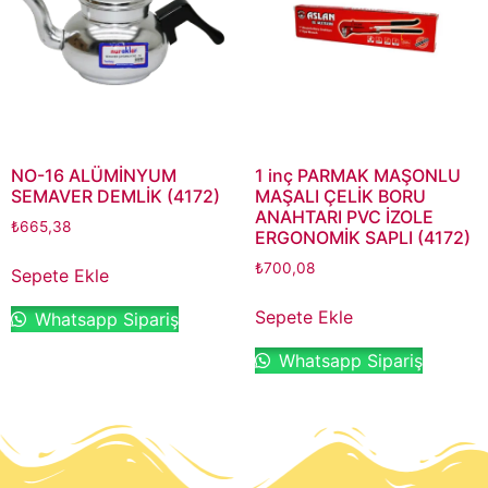
NO-16 ALÜMİNYUM
1 inç PARMAK MAŞONLU
SEMAVER DEMLİK (4172)
MAŞALI ÇELİK BORU
ANAHTARI PVC İZOLE
₺
665,38
ERGONOMİK SAPLI (4172)
₺
700,08
Sepete Ekle
Sepete Ekle
Whatsapp Sipariş
Whatsapp Sipariş