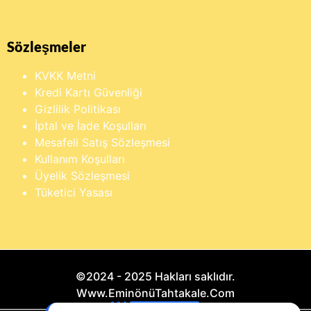
Sözleşmeler
KVKK Metni
Kredi Kartı Güvenliği
Gizlilik Politikası
İptal ve İade Koşulları
Mesafeli Satış Sözleşmesi
Kullanım Koşulları
Üyelik Sözleşmesi
Tüketici Yasası
©2024 - 2025 Hakları saklıdır.
Www.EminönüTahtakale.Com