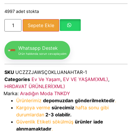
4997 adet stokta
Sepete Ekle
Whatsapp Destek
Ürün hakkında sorun cevaplayalım
SKU
UCZZZJAWSÇOKLUANAHTAR-1
Categories
Ev Ve Yaşam
,
EV VE YAŞAM(XML)
,
HIRDAVAT ÜRÜNLERİ(XML)
Marka:
Aradığın Moda TNKDY
Ürünlerimiz
depomuzdan
gönderilmektedir
.
Kargoya verme
sürecimiz
hafta sonu gibi
durumlardan
2-3
olabilir.
Güvenlik Etiketi sökülmüş
ürünler
iade
alınmamaktadır
.