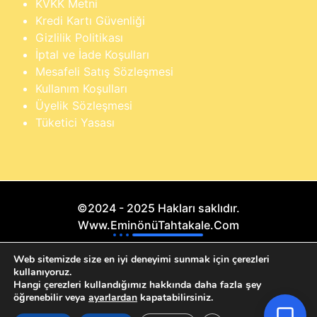
KVKK Metni
Kredi Kartı Güvenliği
Gizlilik Politikası
İptal ve İade Koşulları
Mesafeli Satış Sözleşmesi
Kullanım Koşulları
Üyelik Sözleşmesi
Tüketici Yasası
©2024 - 2025 Hakları saklıdır.
Www.EminönüTahtakale.Com
×
Buraya yazarak dilediğin ürünü anında
Bu website "Sosyal Megapixel" projesidir.
Web sitemizde size en iyi deneyimi sunmak için çerezleri
bulabilirsin
kullanıyoruz.
Hangi çerezleri kullandığımız hakkında daha fazla şey
öğrenebilir veya
ayarlardan
kapatabilirsiniz.