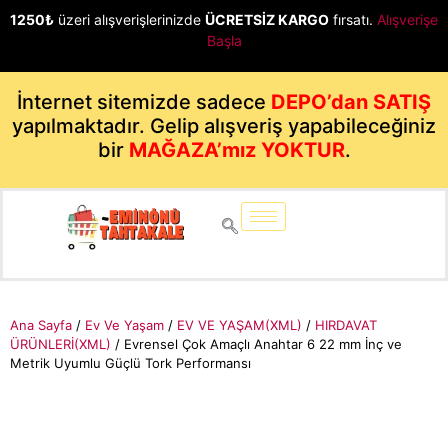
1250₺
üzeri alışverişlerinizde
ÜCRETSİZ KARGO
fırsatı.
Alışverişe
Başla
İnternet sitemizde sadece
DEPO’dan SATIŞ
yapılmaktadır. Gelip alışveriş yapabileceğiniz
bir
MAĞAZA’mız YOKTUR
.
Ana Sayfa
/
Ev Ve Yaşam
/
EV VE YAŞAM(XML)
/
HIRDAVAT
ÜRÜNLERİ(XML)
/ Evrensel Çok Amaçlı Anahtar 6 22 mm İnç ve
Metrik Uyumlu Güçlü Tork Performansı