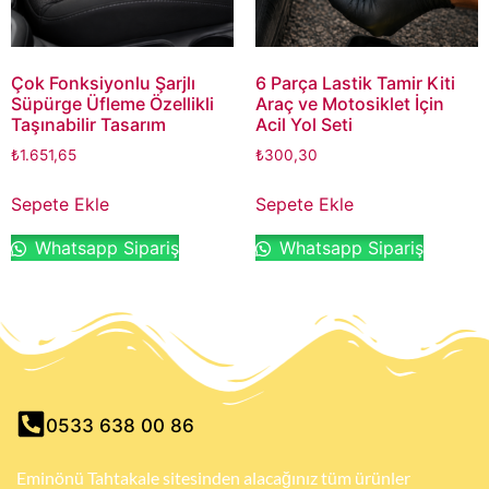
Çok Fonksiyonlu Şarjlı
6 Parça Lastik Tamir Kiti
Süpürge Üfleme Özellikli
Araç ve Motosiklet İçin
Taşınabilir Tasarım
Acil Yol Seti
₺
1.651,65
₺
300,30
Sepete Ekle
Sepete Ekle
Whatsapp Sipariş
Whatsapp Sipariş
0533 638 00 86
Eminönü Tahtakale sitesinden alacağınız tüm ürünler