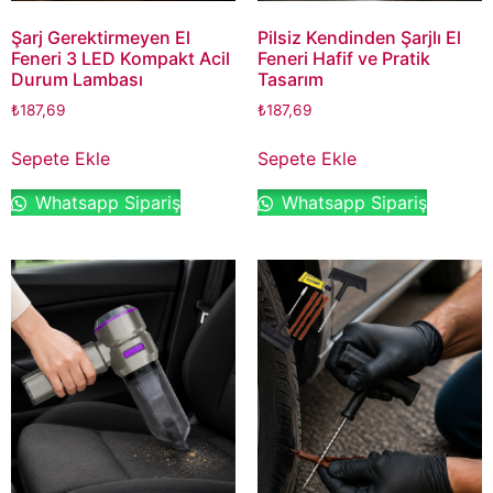
Şarj Gerektirmeyen El
Pilsiz Kendinden Şarjlı El
Feneri 3 LED Kompakt Acil
Feneri Hafif ve Pratik
Durum Lambası
Tasarım
₺
187,69
₺
187,69
Sepete Ekle
Sepete Ekle
Whatsapp Sipariş
Whatsapp Sipariş