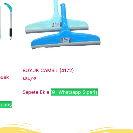
BÜYÜK CAMSİL (4172)
edek
₺
84,98
Sepete Ekle
Whatsapp Sipariş
pariş