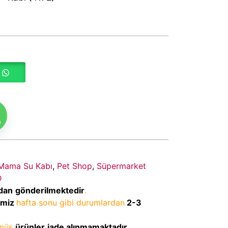
m
 Mama Su Kabı
,
Pet Shop
,
Süpermarket
D
dan
gönderilmektedir
.
imiz
hafta sonu gibi durumlardan
2-3
lmüş
ürünler
iade alınmamaktadır
.