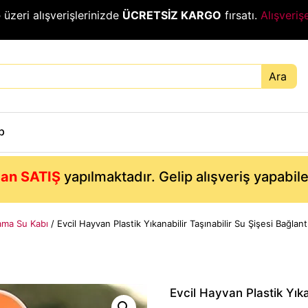
₺
üzeri alışverişlerinizde
ÜCRETSİZ KARGO
fırsatı.
Alışveriş
Ara
p
an SATIŞ
yapılmaktadır. Gelip alışveriş yapabil
ama Su Kabı
/ Evcil Hayvan Plastik Yıkanabilir Taşınabilir Su Şişesi Bağlant
Evcil Hayvan Plastik Yıkan