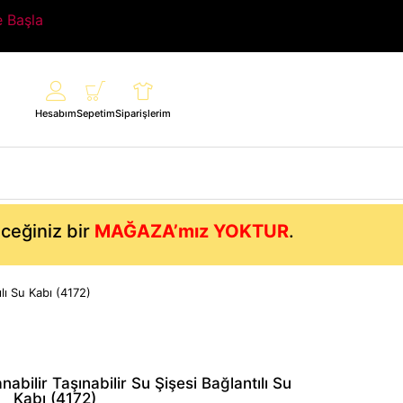
e Başla
Hesabım
Sepetim
Siparişlerim
eceğiniz bir
MAĞAZA’mız YOKTUR
.
ılı Su Kabı (4172)
abilir Taşınabilir Su Şişesi Bağlantılı Su
Kabı (4172)