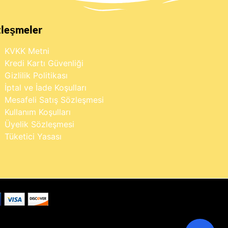
zleşmeler
KVKK Metni
Kredi Kartı Güvenliği
Gizlilik Politikası
İptal ve İade Koşulları
Mesafeli Satış Sözleşmesi
Kullanım Koşulları
Üyelik Sözleşmesi
Tüketici Yasası