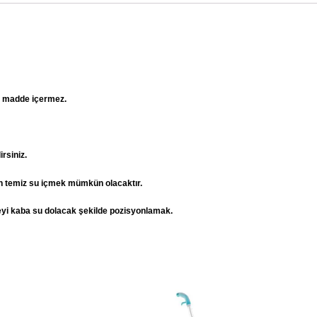
lı madde içermez.
rsiniz.
r an temiz su içmek mümkün olacaktır.
eyi kaba su dolacak şekilde pozisyonlamak.