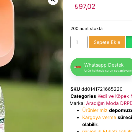
₺
97,02
200 adet stokta
Sepete Ekle
Whatsapp Destek
Ürün hakkında sorun cevaplayalı
SKU
dd0141721665220
Categories
Kedi ve Köpek
Marka:
Aradığın Moda DRP
Ürünlerimiz
depomuz
Kargoya verme
sürec
olabilir.
Güvenlik Etiketi sökü