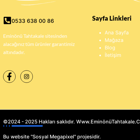
Sayfa Linkleri
0533 638 00 86
Ana Sayfa
Eminönü Tahtakale sitesinden
Mağaza
alacağınız tüm ürünler garantimiz
Blog
altındadır.
İletişim
©2024 - 2025 Hakları saklıdır. Www.EminönüTahtakale.
Bu website "Sosyal Megapixel" projesidir.