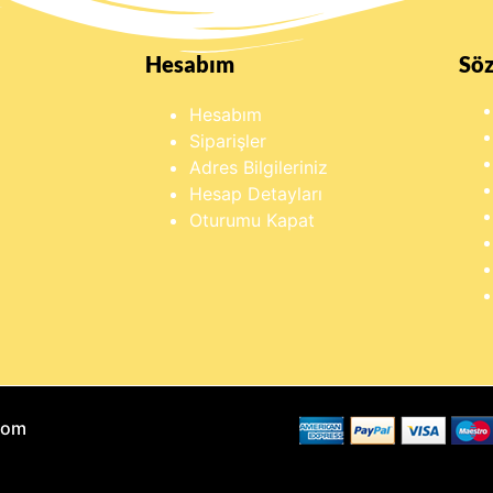
Hesabım
Sö
Hesabım
Siparişler
Adres Bilgileriniz
Hesap Detayları
Oturumu Kapat
Com