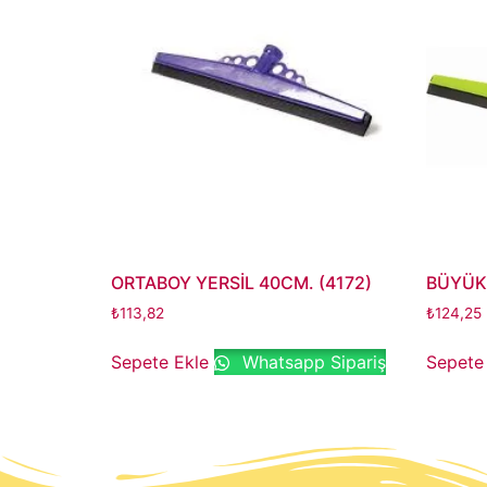
ORTABOY YERSİL 40CM. (4172)
BÜYÜK 
₺
113,82
₺
124,25
Sepete Ekle
Whatsapp Sipariş
Sepete