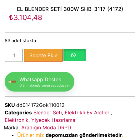
EL BLENDER SETİ 300W SHB-3117 (4172)
₺
3.104,48
83 adet stokta
Sepete Ekle
Whatsapp Destek
Ürün hakkında sorun cevaplayalım
SKU
dd014172Gok110012
Categories
Blender Seti
,
Elektrikli Ev Aletleri
,
Elektronik
,
Yiyecek Hazırlama
Marka:
Aradığın Moda DRPD
Ürünlerimiz
depomuzdan
gönderilmektedir
.