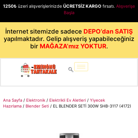
1250₺
üzeri alışverişlerinizde
ÜCRETSİZ KARGO
fırsatı.
Alışverişe
Başla
İnternet sitemizde sadece
DEPO’dan SATIŞ
yapılmaktadır. Gelip alışveriş yapabileceğiniz
bir
MAĞAZA’mız YOKTUR
.
Ana Sayfa
/
Elektronik
/
Elektrikli Ev Aletleri
/
Yiyecek
Hazırlama
/
Blender Seti
/ EL BLENDER SETİ 300W SHB-3117 (4172)