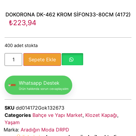
DOKORONA DK-462 KROM SİFON33-80CM (4172)
₺
223,94
400 adet stokta
Sepete Ekle
Whatsapp Destek
Ürün hakkında sorun cevaplayalım
SKU
dd014172Gok132673
Categories
Bahçe ve Yapı Market
,
Klozet Kapağı
,
Yaşam
Marka:
Aradığın Moda DRPD