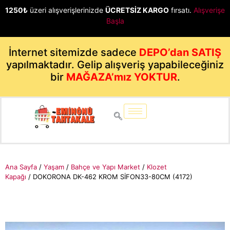
1250₺
üzeri alışverişlerinizde
ÜCRETSİZ KARGO
fırsatı.
Alışverişe
Başla
İnternet sitemizde sadece
DEPO’dan SATIŞ
yapılmaktadır. Gelip alışveriş yapabileceğiniz
bir
MAĞAZA’mız YOKTUR
.
Ana Sayfa
/
Yaşam
/
Bahçe ve Yapı Market
/
Klozet
Kapağı
/ DOKORONA DK-462 KROM SİFON33-80CM (4172)