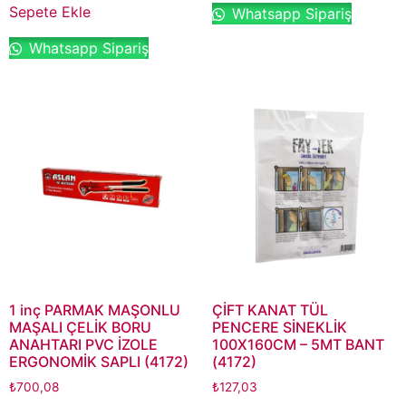
Sepete Ekle
Whatsapp Sipariş
Whatsapp Sipariş
1 inç PARMAK MAŞONLU
ÇİFT KANAT TÜL
MAŞALI ÇELİK BORU
PENCERE SİNEKLİK
ANAHTARI PVC İZOLE
100X160CM – 5MT BANT
ERGONOMİK SAPLI (4172)
(4172)
₺
700,08
₺
127,03