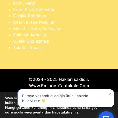
KVKK Metni
Kredi Kartı Güvenliği
Gizlilik Politikası
İptal ve İade Koşulları
Mesafeli Satış Sözleşmesi
Kullanım Koşulları
Üyelik Sözleşmesi
Tüketici Yasası
©2024 - 2025 Hakları saklıdır.
Www.EminönüTahtakale.Com
×
Buraya yazarak dilediğin ürünü anında
Bu website "Sosyal Megapixel" projesidir.
Web sitemizde size en iyi deneyimi sunmak için çerezleri
bulabilirsin
kullanıyoruz.
Hangi çerezleri kullandığımız hakkında daha fazla şey
öğrenebilir veya
ayarlardan
kapatabilirsiniz.