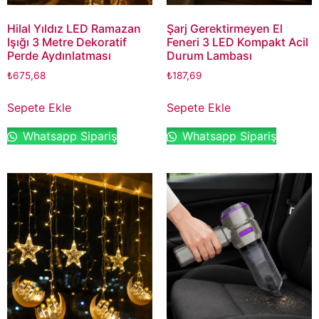
Hilal Yıldız LED Ramazan
Şarj Gerektirmeyen El
Işığı 3 Metre Dekoratif
Feneri 3 LED Kompakt Acil
Perde Aydınlatması
Durum Lambası
₺
675,68
₺
187,69
Sepete Ekle
Sepete Ekle
Whatsapp Sipariş
Whatsapp Sipariş