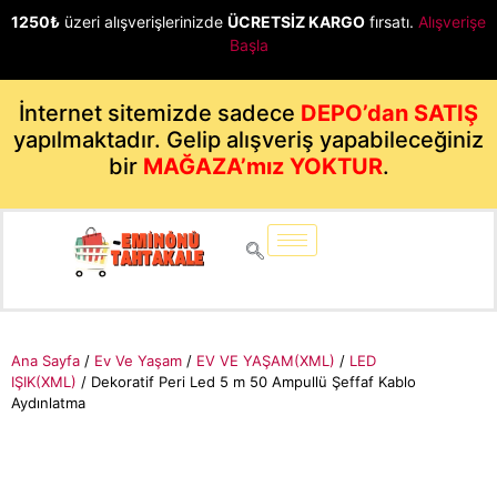
1250₺
üzeri alışverişlerinizde
ÜCRETSİZ KARGO
fırsatı.
Alışverişe
Başla
İnternet sitemizde sadece
DEPO’dan SATIŞ
yapılmaktadır. Gelip alışveriş yapabileceğiniz
bir
MAĞAZA’mız YOKTUR
.
Ana Sayfa
/
Ev Ve Yaşam
/
EV VE YAŞAM(XML)
/
LED
IŞIK(XML)
/ Dekoratif Peri Led 5 m 50 Ampullü Şeffaf Kablo
Aydınlatma