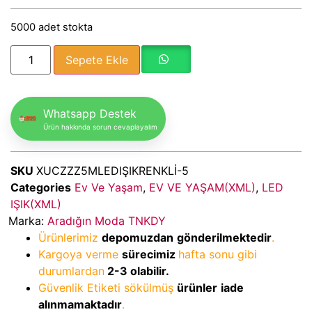
5000 adet stokta
Sepete Ekle
Whatsapp Destek
Ürün hakkında sorun cevaplayalım
SKU
XUCZZZ5MLEDIŞIKRENKLİ-5
Categories
Ev Ve Yaşam
,
EV VE YAŞAM(XML)
,
LED
IŞIK(XML)
Marka:
Aradığın Moda TNKDY
Ürünlerimiz
depomuzdan
gönderilmektedir
.
Kargoya verme
sürecimiz
hafta sonu gibi
durumlardan
2-3
olabilir.
Güvenlik Etiketi sökülmüş
ürünler
iade
alınmamaktadır
.