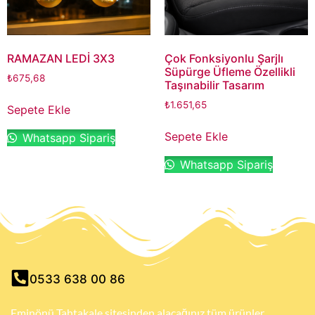
RAMAZAN LEDİ 3X3
Çok Fonksiyonlu Şarjlı
Süpürge Üfleme Özellikli
₺
675,68
Taşınabilir Tasarım
₺
1.651,65
Sepete Ekle
Sepete Ekle
Whatsapp Sipariş
Whatsapp Sipariş
0533 638 00 86
Eminönü Tahtakale sitesinden alacağınız tüm ürünler