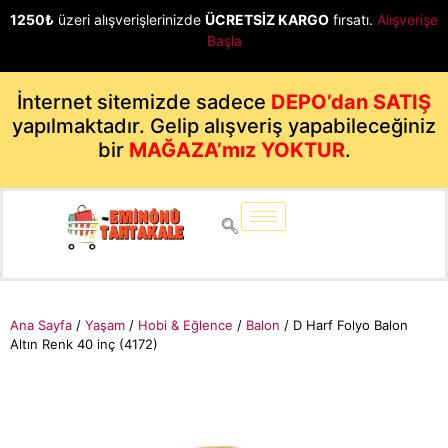
1250₺
üzeri alışverişlerinizde
ÜCRETSİZ KARGO
fırsatı.
Alışverişe
Başla
İnternet sitemizde sadece
DEPO’dan SATIŞ
yapılmaktadır. Gelip alışveriş yapabileceğiniz
bir
MAĞAZA’mız YOKTUR
.
Ana Sayfa
/
Yaşam
/
Hobi & Eğlence
/
Balon
/ D Harf Folyo Balon
Altın Renk 40 inç (4172)