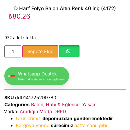
D Harf Folyo Balon Altın Renk 40 inç (4172)
₺
80,26
972 adet stokta
Sepete Ekle
Whatsapp Destek
Ürün hakkında sorun cevaplayalım
SKU
dd0141725299780
Categories
Balon
,
Hobi & Eğlence
,
Yaşam
Marka:
Aradığın Moda DRPD
Ürünlerimiz
depomuzdan
gönderilmektedir
.
Kargoya verme
sürecimiz
hafta sonu gibi