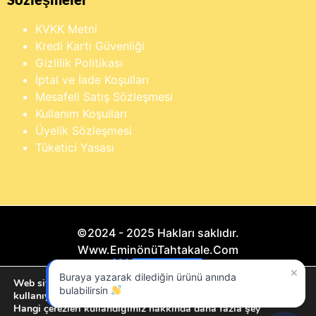
KVKK Metni
Kredi Kartı Güvenliği
Gizlilik Politikası
İptal ve İade Koşulları
Mesafeli Satış Sözleşmesi
Kullanım Koşulları
Üyelik Sözleşmesi
Tüketici Yasası
©2024 - 2025 Hakları saklıdır.
Www.EminönüTahtakale.Com
×
Buraya yazarak dilediğin ürünü anında
Bu website "Sosyal Megapixel" projesidir.
Web sitemizde size en iyi deneyimi sunmak için çerezleri
bulabilirsin
kullanıyoruz.
Hangi çerezleri kullandığımız hakkında daha fazla şey