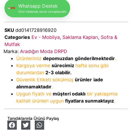
Whatsapp Destek
Ürün hakkında sorun cevaplayalım
SKU
dd0141728916920
Categories
Ev - Mobilya
,
Saklama Kapları
,
Sofra &
Mutfak
Marka:
Aradığın Moda DRPD
Ürünlerimiz
depomuzdan
gönderilmektedir
.
Kargoya verme
sürecimiz
hafta sonu gibi
durumlardan
2-3
olabilir.
Güvenlik Etiketi sökülmüş
ürünler
iade
alınmamaktadır
.
Uygun fiyatlı ve
müşteri odaklı
bir yaklaşımla
kaliteli ürünleri uygun
fiyatlara sunmaktayız
.
Tanıdıklarınla Ürünü Paylaş