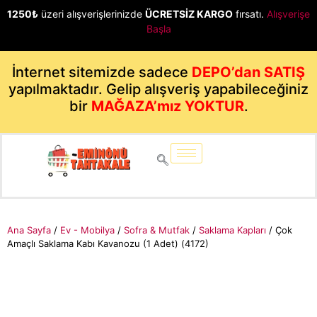
1250₺
üzeri alışverişlerinizde
ÜCRETSİZ KARGO
fırsatı.
Alışverişe
Başla
İnternet sitemizde sadece
DEPO’dan SATIŞ
yapılmaktadır. Gelip alışveriş yapabileceğiniz
bir
MAĞAZA’mız YOKTUR
.
Ana Sayfa
/
Ev - Mobilya
/
Sofra & Mutfak
/
Saklama Kapları
/ Çok
Amaçlı Saklama Kabı Kavanozu (1 Adet) (4172)