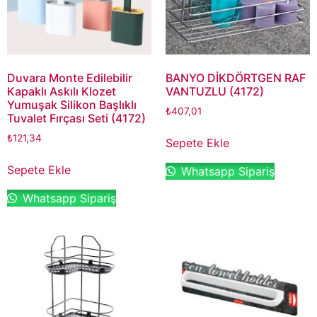
Duvara Monte Edilebilir
BANYO DİKDÖRTGEN RAF
Kapaklı Askılı Klozet
VANTUZLU (4172)
Yumuşak Silikon Başlıklı
₺
407,01
Tuvalet Fırçası Seti (4172)
₺
121,34
Sepete Ekle
Sepete Ekle
Whatsapp Sipariş
Whatsapp Sipariş