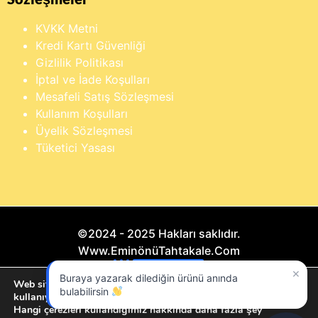
KVKK Metni
Kredi Kartı Güvenliği
Gizlilik Politikası
İptal ve İade Koşulları
Mesafeli Satış Sözleşmesi
Kullanım Koşulları
Üyelik Sözleşmesi
Tüketici Yasası
©2024 - 2025 Hakları saklıdır.
Www.EminönüTahtakale.Com
×
Buraya yazarak dilediğin ürünü anında
Bu website "Sosyal Megapixel" projesidir.
Web sitemizde size en iyi deneyimi sunmak için çerezleri
bulabilirsin
kullanıyoruz.
Hangi çerezleri kullandığımız hakkında daha fazla şey