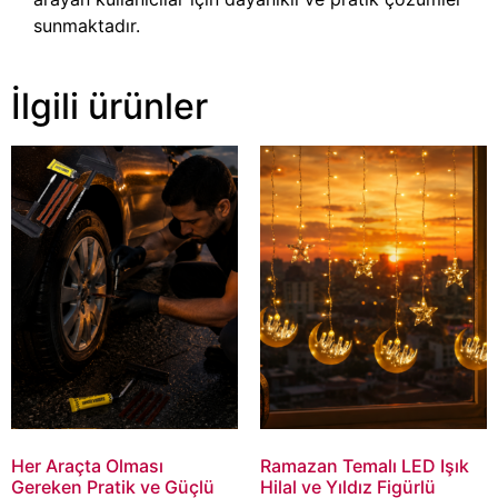
sunmaktadır.
İlgili ürünler
Her Araçta Olması
Ramazan Temalı LED Işık
Gereken Pratik ve Güçlü
Hilal ve Yıldız Figürlü