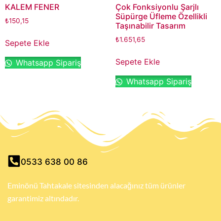
KALEM FENER
Çok Fonksiyonlu Şarjlı
Süpürge Üfleme Özellikli
₺
150,15
Taşınabilir Tasarım
₺
1.651,65
Sepete Ekle
Sepete Ekle
Whatsapp Sipariş
Whatsapp Sipariş
0533 638 00 86
Eminönü Tahtakale sitesinden alacağınız tüm ürünler
garantimiz altındadır.