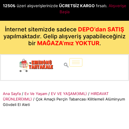
1250₺
üzeri alışverişlerinizde
ÜCRETSİZ KARGO
fırsatı.
Alışverişe
Başla
İnternet sitemizde sadece
DEPO’dan SATIŞ
yapılmaktadır. Gelip alışveriş yapabileceğiniz
bir
MAĞAZA’mız YOKTUR
.
Ana Sayfa
/
Ev Ve Yaşam
/
EV VE YAŞAM(XML)
/
HIRDAVAT
ÜRÜNLERİ(XML)
/ Çok Amaçlı Perçin Tabancası Kilitlemeli Alüminyum
Gövdeli El Aleti