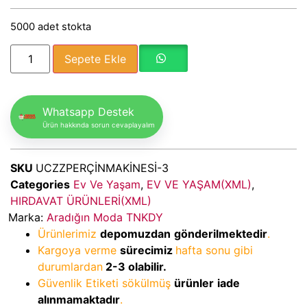
5000 adet stokta
Sepete Ekle
Whatsapp Destek
Ürün hakkında sorun cevaplayalım
SKU
UCZZPERÇİNMAKİNESİ-3
Categories
Ev Ve Yaşam
,
EV VE YAŞAM(XML)
,
HIRDAVAT ÜRÜNLERİ(XML)
Marka:
Aradığın Moda TNKDY
Ürünlerimiz
depomuzdan
gönderilmektedir
.
Kargoya verme
sürecimiz
hafta sonu gibi
durumlardan
2-3
olabilir.
Güvenlik Etiketi sökülmüş
ürünler
iade
alınmamaktadır
.