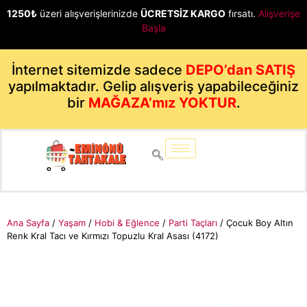
1250₺
üzeri alışverişlerinizde
ÜCRETSİZ KARGO
fırsatı.
Alışverişe
Başla
İnternet sitemizde sadece
DEPO’dan SATIŞ
yapılmaktadır. Gelip alışveriş yapabileceğiniz
bir
MAĞAZA’mız YOKTUR
.
Ana Sayfa
/
Yaşam
/
Hobi & Eğlence
/
Parti Taçları
/ Çocuk Boy Altın
Renk Kral Tacı ve Kırmızı Topuzlu Kral Asası (4172)