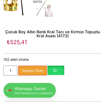
Çocuk Boy Altın Renk Kral Tacı ve Kırmızı Topuzlu
Kral Asası (4172)
₺
525,41
102 adet stokta
Sepete Ekle
Whatsapp Destek
Ürün hakkında sorun cevaplayalım