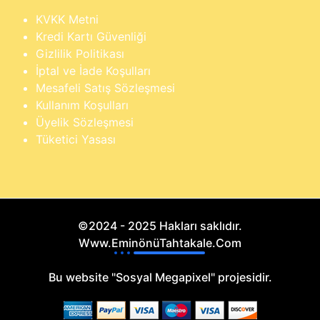
KVKK Metni
Kredi Kartı Güvenliği
Gizlilik Politikası
İptal ve İade Koşulları
Mesafeli Satış Sözleşmesi
Kullanım Koşulları
Üyelik Sözleşmesi
Tüketici Yasası
©2024 - 2025 Hakları saklıdır.
Www.EminönüTahtakale.Com
Bu website "Sosyal Megapixel" projesidir.