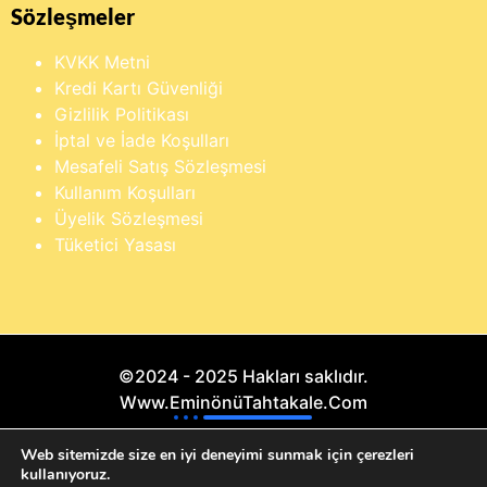
Sözleşmeler
KVKK Metni
Kredi Kartı Güvenliği
Gizlilik Politikası
İptal ve İade Koşulları
Mesafeli Satış Sözleşmesi
Kullanım Koşulları
Üyelik Sözleşmesi
Tüketici Yasası
©2024 - 2025 Hakları saklıdır.
Www.EminönüTahtakale.Com
×
Buraya yazarak dilediğin ürünü anında
Bu website "Sosyal Megapixel" projesidir.
Web sitemizde size en iyi deneyimi sunmak için çerezleri
bulabilirsin
kullanıyoruz.