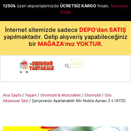
1250₺
üzeri alışverişlerinizde
ÜCRETSİZ KARGO
fırsatı.
Alışverişe
Başla
İnternet sitemizde sadece
DEPO’dan SATIŞ
yapılmaktadır. Gelip alışveriş yapabileceğiniz
bir
MAĞAZA’mız YOKTUR
.
Ana Sayfa
/
Yaşam
/
Otomobil & Motosiklet
/
Otomobil
/
Oto
Aksesuar Seti
/ Çerçevesiz Ayarlanabilir Kör Nokta Aynası 2 li (4172)