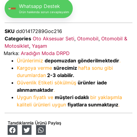
Whatsapp Destek
Ürün hakkında sorun cevaplayalım
SKU
dd01417289Goc216
Categories
Oto Aksesuar Seti
,
Otomobil
,
Otomobil &
Motosiklet
,
Yaşam
Marka:
Aradığın Moda DRPD
Ürünlerimiz
depomuzdan
gönderilmektedir
.
Kargoya verme
sürecimiz
hafta sonu gibi
durumlardan
2-3
olabilir.
Güvenlik Etiketi sökülmüş
ürünler
iade
alınmamaktadır
.
Uygun fiyatlı ve
müşteri odaklı
bir yaklaşımla
kaliteli ürünleri uygun
fiyatlara sunmaktayız
.
Tanıdıklarınla Ürünü Paylaş