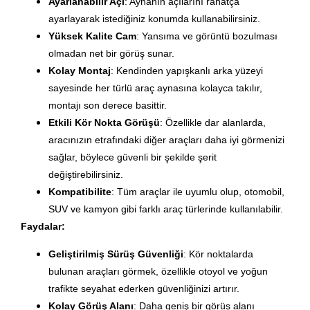
Ayarlanabilir Açı
: Aynanın açılarını rahatça
ayarlayarak istediğiniz konumda kullanabilirsiniz.
Yüksek Kalite Cam
: Yansıma ve görüntü bozulması
olmadan net bir görüş sunar.
Kolay Montaj
: Kendinden yapışkanlı arka yüzeyi
sayesinde her türlü araç aynasına kolayca takılır,
montajı son derece basittir.
Etkili Kör Nokta Görüşü
: Özellikle dar alanlarda,
aracınızın etrafındaki diğer araçları daha iyi görmenizi
sağlar, böylece güvenli bir şekilde şerit
değiştirebilirsiniz.
Kompatibilite
: Tüm araçlar ile uyumlu olup, otomobil,
SUV ve kamyon gibi farklı araç türlerinde kullanılabilir.
Faydalar:
Geliştirilmiş Sürüş Güvenliği
: Kör noktalarda
bulunan araçları görmek, özellikle otoyol ve yoğun
trafikte seyahat ederken güvenliğinizi artırır.
Kolay Görüş Alanı
: Daha geniş bir görüş alanı