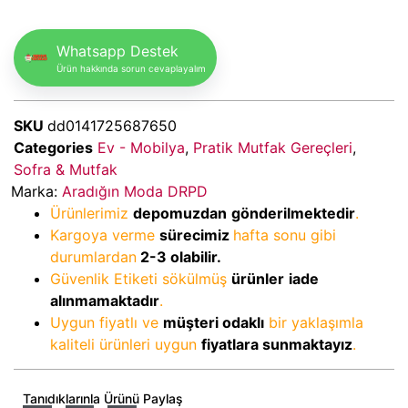
Whatsapp Destek
Ürün hakkında sorun cevaplayalım
SKU
dd0141725687650
Categories
Ev - Mobilya
,
Pratik Mutfak Gereçleri
,
Sofra & Mutfak
Marka:
Aradığın Moda DRPD
Ürünlerimiz
depomuzdan
gönderilmektedir
.
Kargoya verme
sürecimiz
hafta sonu gibi
durumlardan
2-3
olabilir.
Güvenlik Etiketi sökülmüş
ürünler
iade
alınmamaktadır
.
Uygun fiyatlı ve
müşteri odaklı
bir yaklaşımla
kaliteli ürünleri uygun
fiyatlara sunmaktayız
.
Tanıdıklarınla Ürünü Paylaş