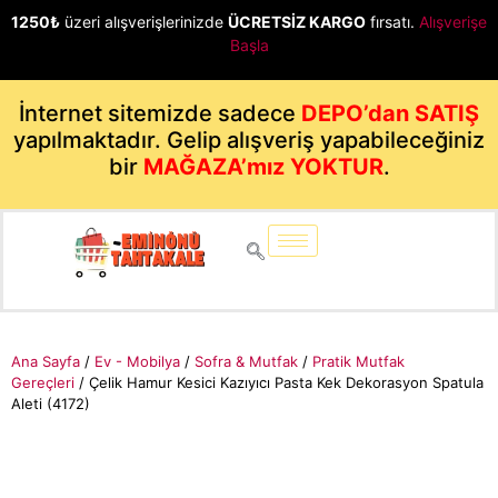
1250₺
üzeri alışverişlerinizde
ÜCRETSİZ KARGO
fırsatı.
Alışverişe
Başla
İnternet sitemizde sadece
DEPO’dan SATIŞ
yapılmaktadır. Gelip alışveriş yapabileceğiniz
bir
MAĞAZA’mız YOKTUR
.
Ana Sayfa
/
Ev - Mobilya
/
Sofra & Mutfak
/
Pratik Mutfak
Gereçleri
/ Çelik Hamur Kesici Kazıyıcı Pasta Kek Dekorasyon Spatula
Aleti (4172)