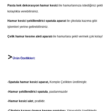
Pasta kek dekorasyon hamur kesici
ile hamurlarınıza istediğiniz şekli
kolaylıkla verebilirsiniz.
Hamur kesici şekillendirici spatula aparat
ile çikolata kazıma gibi
işlemleri yerine getirebilirsiniz.
Çelik hamur kesme aleti aparatı
ile hamurlara şekil vermek çok kolay!
>
Ürün Özellikleri:
-Spatula hamur kesici aparat,
Komple Çelikten üretilmiştir.
-Hamur şekillendirici spatula
, paslanmazdır
-Hamur kesici alet
, pratiktir.
-Çikolata kazıyıcı hamur kesme spatulası
, Yıkanabilir özelliktedir.