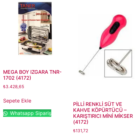
MEGA BOY IZGARA TNR-
1702 (4172)
₺
3.428,65
Sepete Ekle
PİLLİ RENKLİ SÜT VE
KAHVE KÖPÜRTÜCÜ –
Whatsapp Sipariş
KARIŞTIRICI MİNİ MİKSER
(4172)
₺
131,72