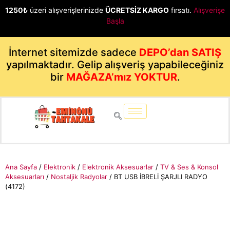
1250₺
üzeri alışverişlerinizde
ÜCRETSİZ KARGO
fırsatı.
Alışverişe
Başla
İnternet sitemizde sadece
DEPO’dan SATIŞ
yapılmaktadır. Gelip alışveriş yapabileceğiniz
bir
MAĞAZA’mız YOKTUR
.
Ana Sayfa
/
Elektronik
/
Elektronik Aksesuarlar
/
TV & Ses & Konsol
Aksesuarları
/
Nostaljik Radyolar
/ BT USB İBRELİ ŞARJLI RADYO
(4172)