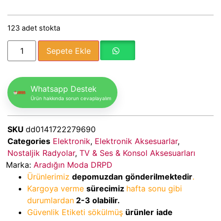
123 adet stokta
Sepete Ekle
Whatsapp Destek
Ürün hakkında sorun cevaplayalım
SKU
dd0141722279690
Categories
Elektronik
,
Elektronik Aksesuarlar
,
Nostaljik Radyolar
,
TV & Ses & Konsol Aksesuarları
Marka:
Aradığın Moda DRPD
Ürünlerimiz
depomuzdan
gönderilmektedir
.
Kargoya verme
sürecimiz
hafta sonu gibi
durumlardan
2-3
olabilir.
Güvenlik Etiketi sökülmüş
ürünler
iade