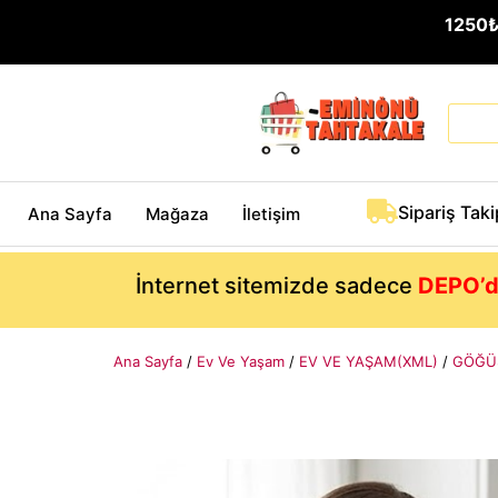
1250
Sipariş Taki
Ana Sayfa
Mağaza
İletişim
İnternet sitemizde sadece
DEPO’d
Ana Sayfa
/
Ev Ve Yaşam
/
EV VE YAŞAM(XML)
/
GÖĞÜS