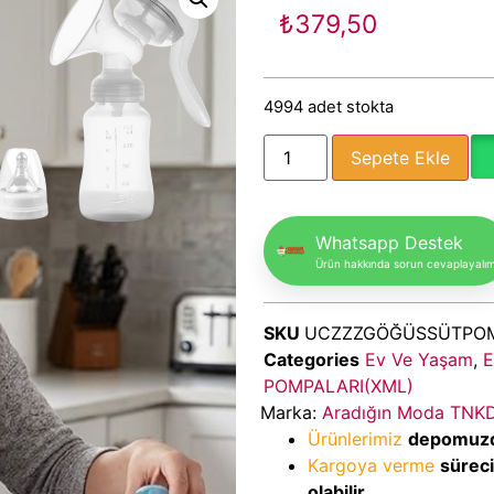
₺
379,50
4994 adet stokta
Sepete Ekle
Whatsapp Destek
Ürün hakkında sorun cevaplayalı
SKU
UCZZZGÖĞÜSSÜTPOM
Categories
Ev Ve Yaşam
,
E
POMPALARI(XML)
Marka:
Aradığın Moda TNK
Ürünlerimiz
depomuz
Kargoya verme
sürec
olabilir.