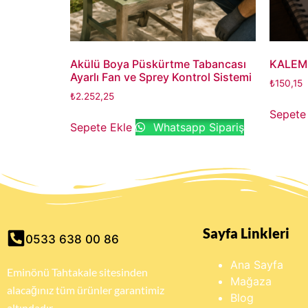
Akülü Boya Püskürtme Tabancası
KALEM
Ayarlı Fan ve Sprey Kontrol Sistemi
₺
150,15
₺
2.252,25
Sepete
Sepete Ekle
Whatsapp Sipariş
Sayfa Linkleri
0533 638 00 86
Ana Sayfa
Eminönü Tahtakale sitesinden
Mağaza
alacağınız tüm ürünler garantimiz
Blog
altındadır.