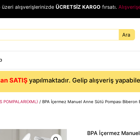
₺
üzeri alışverişlerinizde
ÜCRETSİZ KARGO
fırsatı.
Alışveriş
Ara
p
an SATIŞ
yapılmaktadır. Gelip alışveriş yapabil
 POMPALARI(XML)
/ BPA İçermez Manuel Anne Sütü Pompası Biberon B
BPA İçermez Manuel 