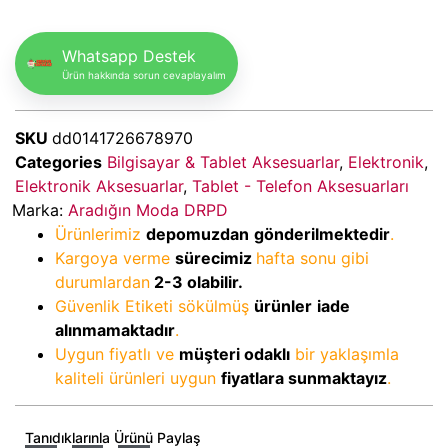
Whatsapp Destek
Ürün hakkında sorun cevaplayalım
SKU
dd0141726678970
Categories
Bilgisayar & Tablet Aksesuarlar
,
Elektronik
,
Elektronik Aksesuarlar
,
Tablet - Telefon Aksesuarları
Marka:
Aradığın Moda DRPD
Ürünlerimiz
depomuzdan
gönderilmektedir
.
Kargoya verme
sürecimiz
hafta sonu gibi
durumlardan
2-3
olabilir.
Güvenlik Etiketi sökülmüş
ürünler
iade
alınmamaktadır
.
Uygun fiyatlı ve
müşteri odaklı
bir yaklaşımla
kaliteli ürünleri uygun
fiyatlara sunmaktayız
.
Tanıdıklarınla Ürünü Paylaş