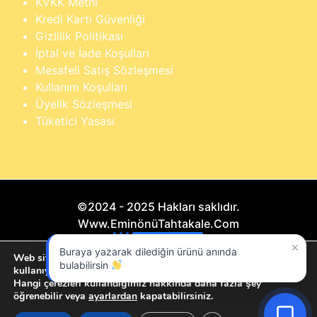
KVKK Metni
Kredi Kartı Güvenliği
Gizlilik Politikası
İptal ve İade Koşulları
Mesafeli Satış Sözleşmesi
Kullanım Koşulları
Üyelik Sözleşmesi
Tüketici Yasası
©2024 - 2025 Hakları saklıdır.
Www.EminönüTahtakale.Com
×
Buraya yazarak dilediğin ürünü anında
Bu website "Sosyal Megapixel" projesidir.
Web sitemizde size en iyi deneyimi sunmak için çerezleri
bulabilirsin
kullanıyoruz.
Hangi çerezleri kullandığımız hakkında daha fazla şey
öğrenebilir veya
ayarlardan
kapatabilirsiniz.