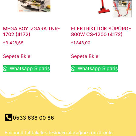
MEGA BOY IZGARA TNR-
ELEKTRİKLİ DİK SÜPÜRGE
1702 (4172)
800W CS-1200 (4172)
₺
3.428,65
₺
1.848,00
Sepete Ekle
Sepete Ekle
Whatsapp Sipariş
Whatsapp Sipariş
0533 638 00 86
Eminönü Tahtakale sitesinden alacağınız tüm ürünler