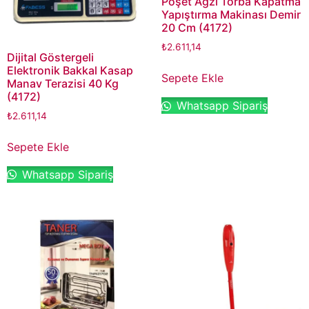
Poşet Ağzı Torba Kapatma
Yapıştırma Makinası Demir
20 Cm (4172)
₺
2.611,14
Dijital Göstergeli
Elektronik Bakkal Kasap
Sepete Ekle
Manav Terazisi 40 Kg
(4172)
Whatsapp Sipariş
₺
2.611,14
Sepete Ekle
Whatsapp Sipariş