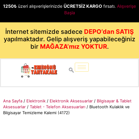
1250₺
üzeri alışverişlerinizde
ÜCRETSİZ KARGO
fırsatı.
Alışverişe
Başla
İnternet sitemizde sadece
DEPO’dan SATIŞ
yapılmaktadır. Gelip alışveriş yapabileceğiniz
bir
MAĞAZA’mız YOKTUR
.
Ana Sayfa
/
Elektronik
/
Elektronik Aksesuarlar
/
Bilgisayar & Tablet
Aksesuarlar
/
Tablet - Telefon Aksesuarları
/ Bluetooth Kulaklık ve
Bilgisayar Temizleme Kalemi (4172)