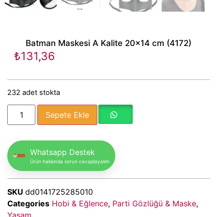
Batman Maskesi A Kalite 20×14 cm (4172)
₺
131,36
232 adet stokta
Sepete Ekle
Whatsapp Destek
Ürün hakkında sorun cevaplayalım
SKU
dd0141725285010
Categories
Hobi & Eğlence
,
Parti Gözlüğü & Maske
,
Yaşam