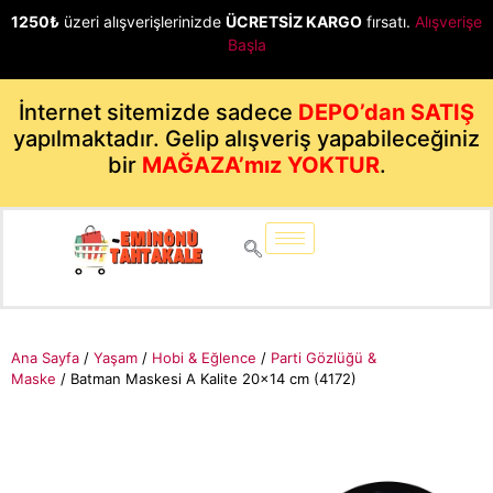
1250₺
üzeri alışverişlerinizde
ÜCRETSİZ KARGO
fırsatı.
Alışverişe
Başla
İnternet sitemizde sadece
DEPO’dan SATIŞ
yapılmaktadır. Gelip alışveriş yapabileceğiniz
bir
MAĞAZA’mız YOKTUR
.
Ana Sayfa
/
Yaşam
/
Hobi & Eğlence
/
Parti Gözlüğü &
Maske
/ Batman Maskesi A Kalite 20×14 cm (4172)