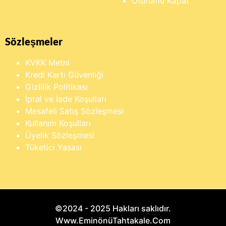
Oturumu Kapat
Sözleşmeler
KVKK Metni
Kredi Kartı Güvenliği
Gizlilik Politikası
İptal ve İade Koşulları
Mesafeli Satış Sözleşmesi
Kullanım Koşulları
Üyelik Sözleşmesi
Tüketici Yasası
©2024 - 2025 Hakları saklıdır.
Www.EminönüTahtakale.Com