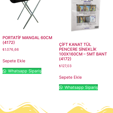
PORTATİF MANGAL 60CM
(4172)
ÇİFT KANAT TÜL
PENCERE SİNEKLİK
₺
1.076,66
100X160CM – 5MT BANT
(4172)
Sepete Ekle
₺
127,03
Whatsapp Sipariş
Sepete Ekle
Whatsapp Sipariş