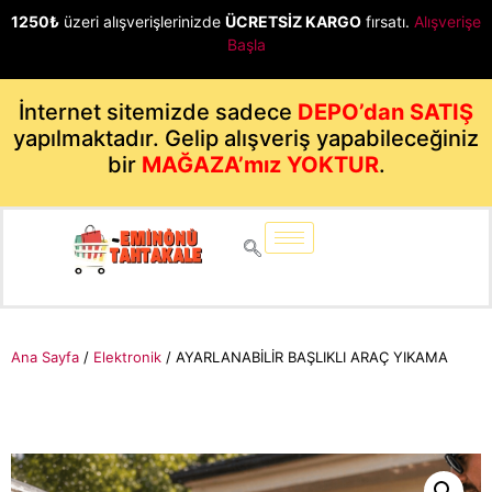
1250₺
üzeri alışverişlerinizde
ÜCRETSİZ KARGO
fırsatı.
Alışverişe
Başla
İnternet sitemizde sadece
DEPO’dan SATIŞ
yapılmaktadır. Gelip alışveriş yapabileceğiniz
bir
MAĞAZA’mız YOKTUR
.
Ana Sayfa
/
Elektronik
/ AYARLANABİLİR BAŞLIKLI ARAÇ YIKAMA