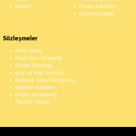
İletişim
Hesap Detayları
Oturumu Kapat
Sözleşmeler
KVKK Metni
Kredi Kartı Güvenliği
Gizlilik Politikası
İptal ve İade Koşulları
Mesafeli Satış Sözleşmesi
Kullanım Koşulları
Üyelik Sözleşmesi
Tüketici Yasası