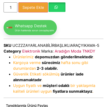
Sepete Ekle
Whatsapp Destek
Ürün hakkında sorun cevaplayalım
SKU
UCZZZAYARLANABİLİRBAŞLIKLIARAÇYIKAMA-5
Category
Elektronik
Marka:
Aradığın Moda TNKDY
Ürünlerimiz
depomuzdan
gönderilmektedir
.
Kargoya verme
sürecimiz
hafta sonu gibi
durumlardan
2-3
olabilir.
Güvenlik Etiketi sökülmüş
ürünler
iade
alınmamaktadır
.
Uygun fiyatlı ve
müşteri odaklı
bir yaklaşımla
kaliteli ürünleri uygun
fiyatlara sunmaktayız
.
Tanıdıklarınla Ürünü Paylaş