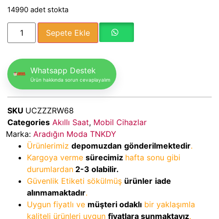
14990 adet stokta
Sepete Ekle
Whatsapp Destek
Ürün hakkında sorun cevaplayalım
SKU
UCZZZRW68
Categories
Akıllı Saat
,
Mobil Cihazlar
Marka:
Aradığın Moda TNKDY
Ürünlerimiz
depomuzdan
gönderilmektedir
.
Kargoya verme
sürecimiz
hafta sonu gibi
durumlardan
2-3
olabilir.
Güvenlik Etiketi sökülmüş
ürünler
iade
alınmamaktadır
.
Uygun fiyatlı ve
müşteri odaklı
bir yaklaşımla
kaliteli ürünleri uygun
fiyatlara sunmaktayız
.