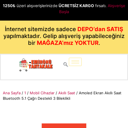
1250₺
üzeri alışverişlerinizde
ÜCRETSİZ KARGO
fırsatı.
Alışverişe
Başla
İnternet sitemizde sadece
DEPO’dan SATIŞ
yapılmaktadır. Gelip alışveriş yapabileceğiniz
bir
MAĞAZA’mız YOKTUR
.
Ana Sayfa
/
1
/
Mobil Cihazlar
/
Akıllı Saat
/ Amoled Ekran Akıllı Saat
Bluetooth 5.1 Çağrı Destekli 3 Bileklikli