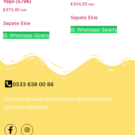
Yeşil-(5796)
₺
304,95
kdv
₺
373,40
kdv
Sepete Ekle
Sepete Ekle
Whatsapp Sipariş
Whatsapp Sipariş
0533 638 00 86
Eminönü Tahtakale sitesinden alacağınız tüm ürünler
garantimiz altındadır.