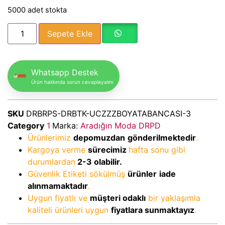
5000 adet stokta
Sepete Ekle
Whatsapp Destek
Ürün hakkında sorun cevaplayalım
SKU
DRBRPS-DRBTK-UCZZZBOYATABANCASI-3
Category
1
Marka:
Aradığın Moda DRPD
Ürünlerimiz
depomuzdan
gönderilmektedir
.
Kargoya verme
sürecimiz
hafta sonu gibi
durumlardan
2-3
olabilir.
Güvenlik Etiketi sökülmüş
ürünler
iade
alınmamaktadır
.
Uygun fiyatlı ve
müşteri odaklı
bir yaklaşımla
kaliteli ürünleri uygun
fiyatlara sunmaktayız
.