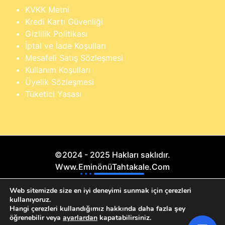
KVKK Metni
Kredi Kartı Güvenliği
Gizlilik Politikası
İptal ve İade Koşulları
Mesafeli Satış Sözleşmesi
Kullanım Koşulları
Üyelik Sözleşmesi
Tüketici Yasası
©2024 - 2025 Hakları saklıdır.
Www.EminönüTahtakale.Com
×
Buraya yazarak dilediğin ürünü anında
Bu website "Sosyal Megapixel" projesidir.
Web sitemizde size en iyi deneyimi sunmak için çerezleri
bulabilirsin
kullanıyoruz.
Hangi çerezleri kullandığımız hakkında daha fazla şey
öğrenebilir veya
ayarlardan
kapatabilirsiniz.