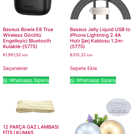
Baseus Bowie E8 True
Baseus Jelly Liquid USB to
Wireless Gürültü
iPhone Lightning 2.4A
Engelleyici Bluetooth
Hızlı Şarj Kablosu 1.2m-
Kulaklık-(5775)
(5775)
₺
1.961,52
₺
310,32
kdv
kdv
Seçenekler
Sepete Ekle
Whatsapp Sipariş
Whatsapp Sipariş
12 PARÇA GAZ LAMBASI
FİTİLİ KUMAŞ