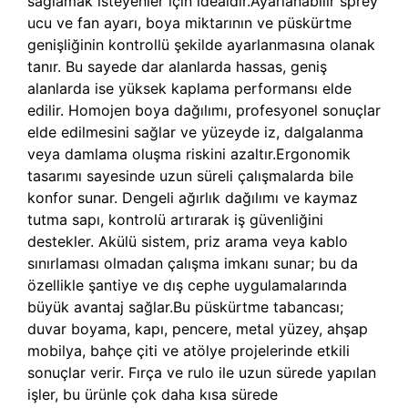
sağlamak isteyenler için idealdir.Ayarlanabilir sprey
ucu ve fan ayarı, boya miktarının ve püskürtme
genişliğinin kontrollü şekilde ayarlanmasına olanak
tanır. Bu sayede dar alanlarda hassas, geniş
alanlarda ise yüksek kaplama performansı elde
edilir. Homojen boya dağılımı, profesyonel sonuçlar
elde edilmesini sağlar ve yüzeyde iz, dalgalanma
veya damlama oluşma riskini azaltır.Ergonomik
tasarımı sayesinde uzun süreli çalışmalarda bile
konfor sunar. Dengeli ağırlık dağılımı ve kaymaz
tutma sapı, kontrolü artırarak iş güvenliğini
destekler. Akülü sistem, priz arama veya kablo
sınırlaması olmadan çalışma imkanı sunar; bu da
özellikle şantiye ve dış cephe uygulamalarında
büyük avantaj sağlar.Bu püskürtme tabancası;
duvar boyama, kapı, pencere, metal yüzey, ahşap
mobilya, bahçe çiti ve atölye projelerinde etkili
sonuçlar verir. Fırça ve rulo ile uzun sürede yapılan
işler, bu ürünle çok daha kısa sürede