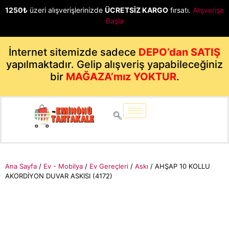
1250₺
üzeri alışverişlerinizde
ÜCRETSİZ KARGO
fırsatı.
Alışverişe
Başla
İnternet sitemizde sadece
DEPO’dan SATIŞ
yapılmaktadır. Gelip alışveriş yapabileceğiniz
bir
MAĞAZA’mız YOKTUR
.
Ana Sayfa
/
Ev - Mobilya
/
Ev Gereçleri
/
Askı
/ AHŞAP 10 KOLLU
AKORDİYON DUVAR ASKISI (4172)