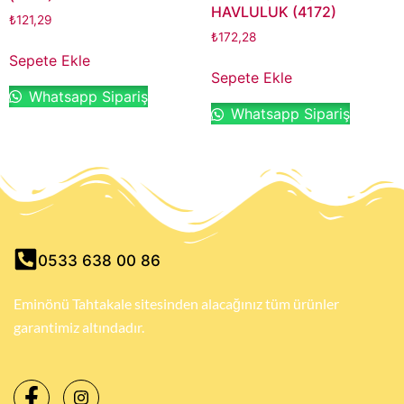
HAVLULUK (4172)
₺
121,29
₺
172,28
Sepete Ekle
Sepete Ekle
Whatsapp Sipariş
Whatsapp Sipariş
0533 638 00 86
Eminönü Tahtakale sitesinden alacağınız tüm ürünler
garantimiz altındadır.