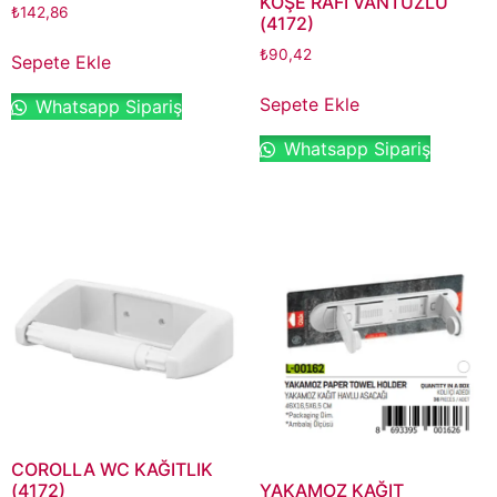
KÖŞE RAFI VANTUZLU
₺
142,86
(4172)
₺
90,42
Sepete Ekle
Sepete Ekle
Whatsapp Sipariş
Whatsapp Sipariş
COROLLA WC KAĞITLIK
(4172)
YAKAMOZ KAĞIT