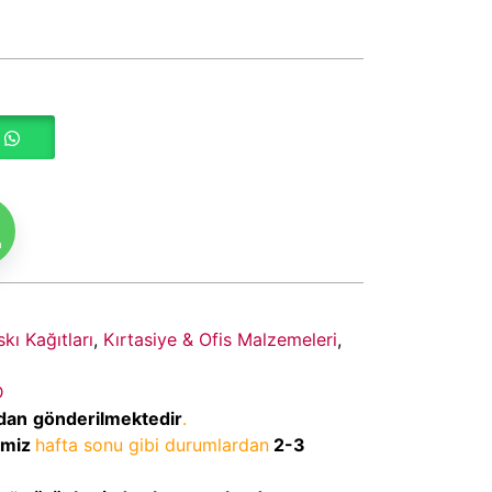
m
kı Kağıtları
,
Kırtasiye & Ofis Malzemeleri
,
D
dan
gönderilmektedir
.
imiz
hafta sonu gibi durumlardan
2-3