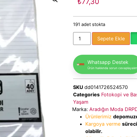
₺
77,30
191 adet stokta
Sepete Ekle
Whatsapp Destek
Ürün hakkında sorun cevaplayalı
SKU
dd0141726524570
Categories
Fotokopi ve Bas
Yaşam
Marka:
Aradığın Moda DRP
Ürünlerimiz
depomuz
Kargoya verme
sürec
olabilir.