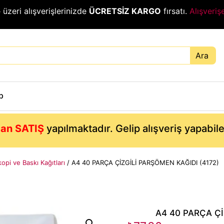
₺
üzeri alışverişlerinizde
ÜCRETSİZ KARGO
fırsatı.
Alışveriş
Ara
p
an SATIŞ
yapılmaktadır. Gelip alışveriş yapabil
opi ve Baskı Kağıtları
/ A4 40 PARÇA ÇİZGİLİ PARŞÖMEN KAĞIDI (4172)
A4 40 PARÇA Çİ