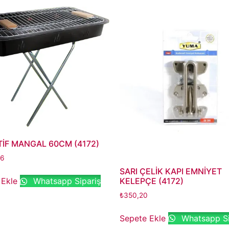
İF MANGAL 60CM (4172)
66
SARI ÇELİK KAPI EMNİYET
 Ekle
Whatsapp Sipariş
KELEPÇE (4172)
₺
350,20
Sepete Ekle
Whatsapp Si