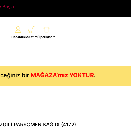
e Başla
Hesabım
Sepetim
Siparişlerim
eceğiniz bir
MAĞAZA’mız YOKTUR
.
ZGİLİ PARŞÖMEN KAĞIDI (4172)