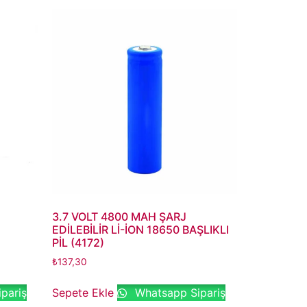
3.7 VOLT 4800 MAH ŞARJ
EDİLEBİLİR Lİ-İON 18650 BAŞLIKLI
PİL (4172)
₺
137,30
pariş
Sepete Ekle
Whatsapp Sipariş