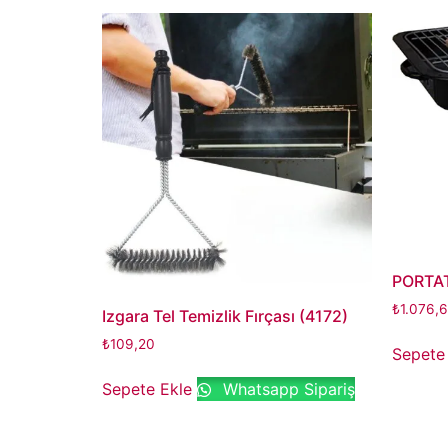
PORTAT
₺
1.076,
Izgara Tel Temizlik Fırçası (4172)
₺
109,20
Sepete
Sepete Ekle
Whatsapp Sipariş