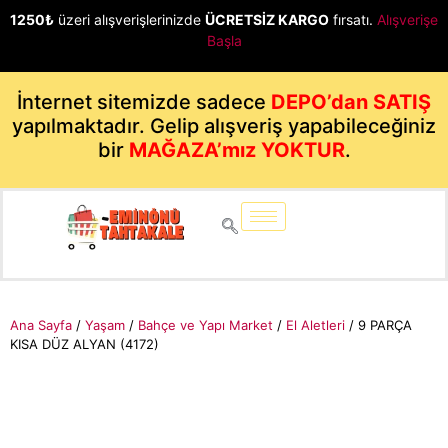
1250₺
üzeri alışverişlerinizde
ÜCRETSİZ KARGO
fırsatı.
Alışverişe
Başla
İnternet sitemizde sadece
DEPO’dan SATIŞ
yapılmaktadır. Gelip alışveriş yapabileceğiniz
bir
MAĞAZA’mız YOKTUR
.
Ana Sayfa
/
Yaşam
/
Bahçe ve Yapı Market
/
El Aletleri
/ 9 PARÇA
KISA DÜZ ALYAN (4172)