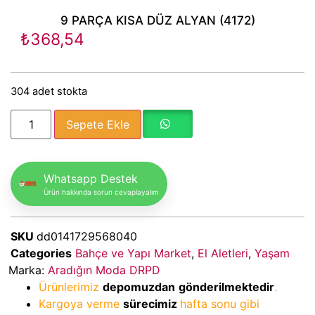
9 PARÇA KISA DÜZ ALYAN (4172)
₺
368,54
304 adet stokta
Sepete Ekle
Whatsapp Destek
Ürün hakkında sorun cevaplayalım
SKU
dd0141729568040
Categories
Bahçe ve Yapı Market
,
El Aletleri
,
Yaşam
Marka:
Aradığın Moda DRPD
Ürünlerimiz
depomuzdan
gönderilmektedir
.
Kargoya verme
sürecimiz
hafta sonu gibi