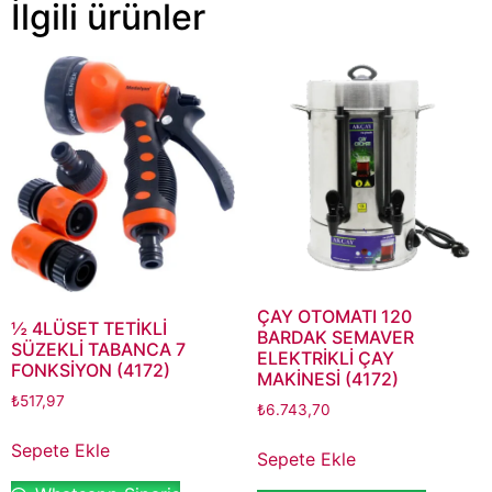
İlgili ürünler
ÇAY OTOMATI 120
½ 4LÜSET TETİKLİ
BARDAK SEMAVER
SÜZEKLİ TABANCA 7
ELEKTRİKLİ ÇAY
FONKSİYON (4172)
MAKİNESİ (4172)
₺
517,97
₺
6.743,70
Sepete Ekle
Sepete Ekle