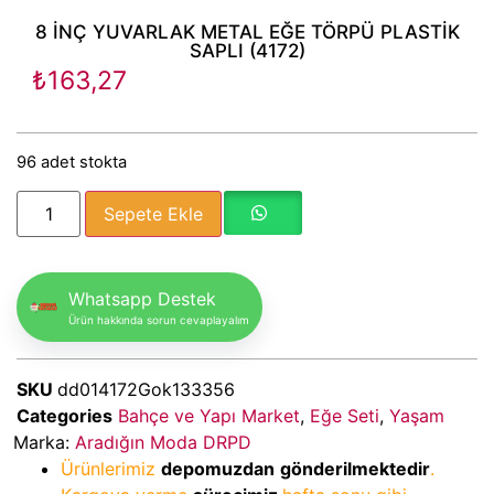
8 İNÇ YUVARLAK METAL EĞE TÖRPÜ PLASTİK
SAPLI (4172)
₺
163,27
96 adet stokta
Sepete Ekle
Whatsapp Destek
Ürün hakkında sorun cevaplayalım
SKU
dd014172Gok133356
Categories
Bahçe ve Yapı Market
,
Eğe Seti
,
Yaşam
Marka:
Aradığın Moda DRPD
Ürünlerimiz
depomuzdan
gönderilmektedir
.