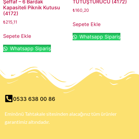
Şeffaf – 6 Bardak
TUTUŞTURUCU (4172)
Kapasiteli Piknik Kutusu
₺
160,20
(4172)
₺
215,11
Sepete Ekle
Sepete Ekle
Whatsapp Sipariş
Whatsapp Sipariş
0533 638 00 86
Eminönü Tahtakale sitesinden alacağınız tüm ürünler
garantimiz altındadır.