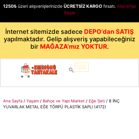
1250₺
üzeri alışverişlerinizde
ÜCRETSİZ KARGO
fırsatı.
Alışverişe
Başla
İnternet sitemizde sadece
DEPO’dan SATIŞ
yapılmaktadır. Gelip alışveriş yapabileceğiniz
bir
MAĞAZA’mız YOKTUR
.
Ana Sayfa
/
Yaşam
/
Bahçe ve Yapı Market
/
Eğe Seti
/ 8 İNÇ
YUVARLAK METAL EĞE TÖRPÜ PLASTİK SAPLI (4172)