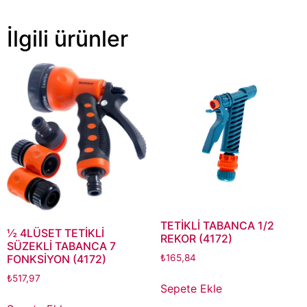
İlgili ürünler
TETİKLİ TABANCA 1/2
½ 4LÜSET TETİKLİ
REKOR (4172)
SÜZEKLİ TABANCA 7
₺
165,84
FONKSİYON (4172)
₺
517,97
Sepete Ekle