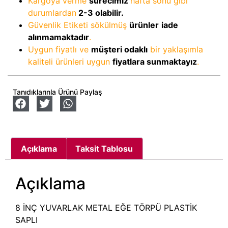
Kargoya verme
sürecimiz
hafta sonu gibi
durumlardan
2-3
olabilir.
Güvenlik Etiketi sökülmüş
ürünler
iade
alınmamaktadır
.
Uygun fiyatlı ve
müşteri odaklı
bir yaklaşımla
kaliteli ürünleri uygun
fiyatlara sunmaktayız
.
Tanıdıklarınla Ürünü Paylaş
Açıklama
Taksit Tablosu
Açıklama
8 İNÇ YUVARLAK METAL EĞE TÖRPÜ PLASTİK
SAPLI