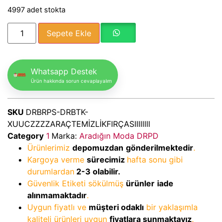
4997 adet stokta
Sepete Ekle
Whatsapp Destek
Ürün hakkında sorun cevaplayalım
SKU
DRBRPS-DRBTK-
XUUCZZZZARAÇTEMİZLİKFIRÇASIIIIIIII
Category
1
Marka:
Aradığın Moda DRPD
Ürünlerimiz
depomuzdan
gönderilmektedir
.
Kargoya verme
sürecimiz
hafta sonu gibi
durumlardan
2-3
olabilir.
Güvenlik Etiketi sökülmüş
ürünler
iade
alınmamaktadır
.
Uygun fiyatlı ve
müşteri odaklı
bir yaklaşımla
kaliteli ürünleri uygun
fiyatlara sunmaktayız
.