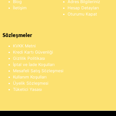
Blog
Adres Bilgileriniz
İletişim
Hesap Detayları
Oturumu Kapat
Sözleşmeler
KVKK Metni
Kredi Kartı Güvenliği
Gizlilik Politikası
İptal ve İade Koşulları
Mesafeli Satış Sözleşmesi
Kullanım Koşulları
Üyelik Sözleşmesi
Tüketici Yasası