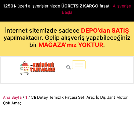
1250₺
üzeri alışverişlerinizde
ÜCRETSİZ KARGO
fırsatı.
Alışverişe
Başla
İnternet sitemizde sadece
DEPO’dan SATIŞ
yapılmaktadır. Gelip alışveriş yapabileceğiniz
bir
MAĞAZA’mız YOKTUR
.
Ana Sayfa
/
1
/ 5’li Detay Temizlik Fırçası Seti Araç İç Dış Jant Motor
Çok Amaçlı