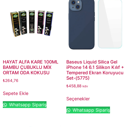
HAYAT ALFA KARE 100ML
Baseus Liquid Silica Gel
BAMBU ÇUBUKLU MİX
iPhone 14 6.1 Silikon Kılıf +
ORTAM ODA KOKUSU
Tempered Ekran Koruyucu
Set-(5775)
₺
264,76
₺
458,88
kdv
Sepete Ekle
Seçenekler
Whatsapp Sipariş
Whatsapp Sipariş