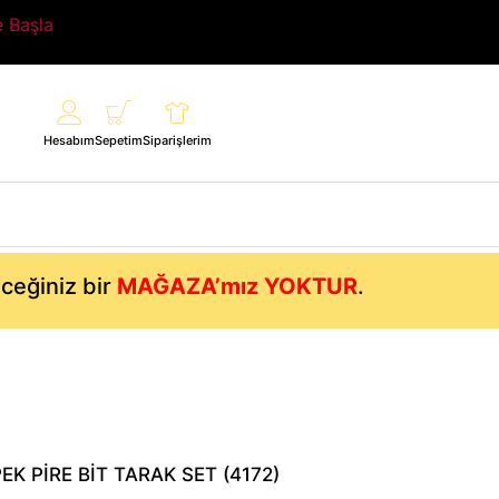
e Başla
Hesabım
Sepetim
Siparişlerim
eceğiniz bir
MAĞAZA’mız YOKTUR
.
EK PİRE BİT TARAK SET (4172)