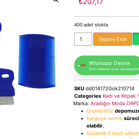
₺
207,17
400 adet stokta
Sepete Ekle
Whatsapp Destek
Ürün hakkında sorun cevaplayalı
SKU
dd014172Gok210714
Categories
Kedi ve Köpek 
Marka:
Aradığın Moda DRP
Ürünlerimiz
depomuz
Kargoya verme
sürec
olabilir.
Güvenlik Etiketi sökü