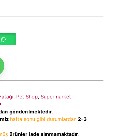
m
Yatağı
,
Pet Shop
,
Süpermarket
D
dan
gönderilmektedir
.
imiz
hafta sonu gibi durumlardan
2-3
lmüş
ürünler
iade alınmamaktadır
.