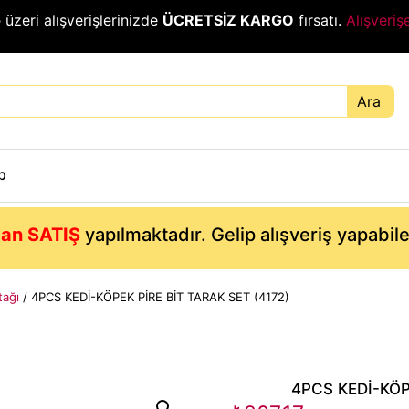
₺
üzeri alışverişlerinizde
ÜCRETSİZ KARGO
fırsatı.
Alışveriş
Ara
p
an SATIŞ
yapılmaktadır. Gelip alışveriş yapabil
tağı
/ 4PCS KEDİ-KÖPEK PİRE BİT TARAK SET (4172)
4PCS KEDİ-KÖP