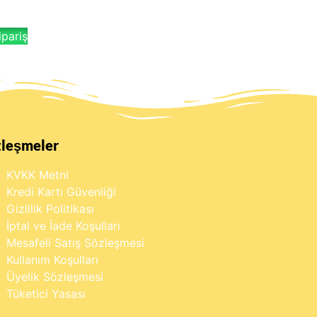
pariş
zleşmeler
KVKK Metni
Kredi Kartı Güvenliği
Gizlilik Politikası
İptal ve İade Koşulları
Mesafeli Satış Sözleşmesi
Kullanım Koşulları
Üyelik Sözleşmesi
Tüketici Yasası