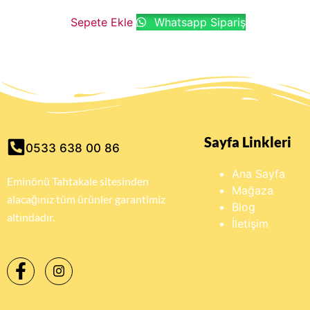
Sepete Ekle
Whatsapp Sipariş
Sayfa Linkleri
0533 638 00 86
Ana Sayfa
Eminönü Tahtakale sitesinden
Mağaza
alacağınız tüm ürünler garantimiz
Blog
altındadır.
İletişim