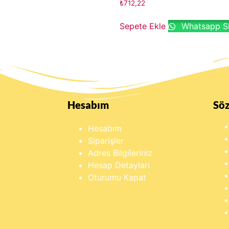
₺
712,22
Sepete Ekle
Whatsapp Si
Hesabım
Sö
Hesabım
Siparişler
Adres Bilgileriniz
Hesap Detayları
Oturumu Kapat