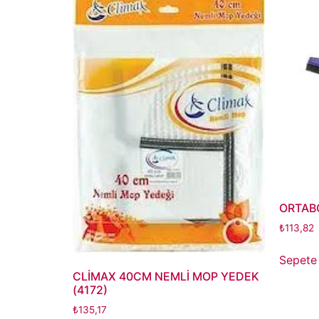
ORTABO
₺
113,82
Sepete
CLİMAX 40CM NEMLİ MOP YEDEK
(4172)
₺
135,17