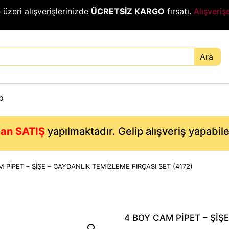
₺
üzeri alışverişlerinizde
ÜCRETSİZ KARGO
fırsatı.
Alışveriş
Ara
p
an SATIŞ
yapılmaktadır. Gelip alışveriş yapabil
 PİPET – ŞİŞE – ÇAYDANLIK TEMİZLEME FIRÇASI SET (4172)
4 BOY CAM PİPET – ŞİŞ