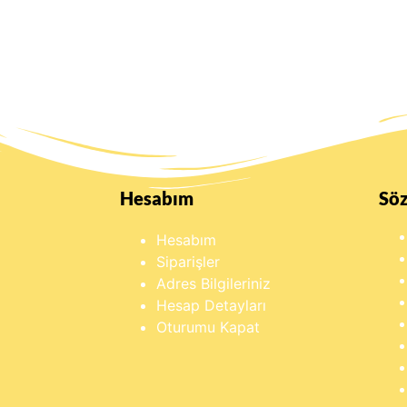
Hesabım
Sö
Hesabım
Siparişler
Adres Bilgileriniz
Hesap Detayları
Oturumu Kapat