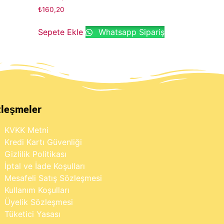
₺
160,20
Sepete Ekle
Whatsapp Sipariş
zleşmeler
KVKK Metni
Kredi Kartı Güvenliği
Gizlilik Politikası
İptal ve İade Koşulları
Mesafeli Satış Sözleşmesi
Kullanım Koşulları
Üyelik Sözleşmesi
Tüketici Yasası