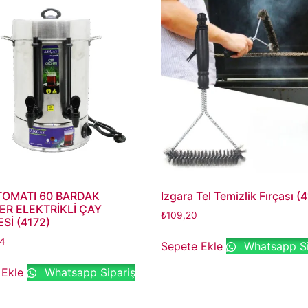
TOMATI 60 BARDAK
Izgara Tel Temizlik Fırçası (
R ELEKTRİKLİ ÇAY
₺
109,20
Sİ (4172)
24
Sepete Ekle
Whatsapp Si
 Ekle
Whatsapp Sipariş