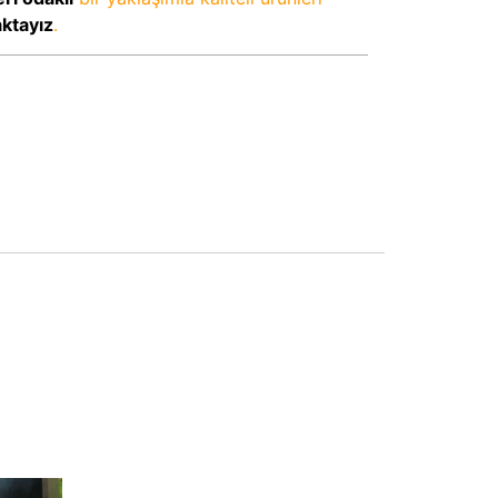
aktayız
.