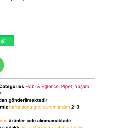
m
Categories
Hobi & Eğlence
,
Pipet
,
Yaşam
D
dan
gönderilmektedir
.
imiz
hafta sonu gibi durumlardan
2-3
lmüş
ürünler
iade alınmamaktadır
.
ri odaklı
bir yaklaşımla kaliteli ürünleri