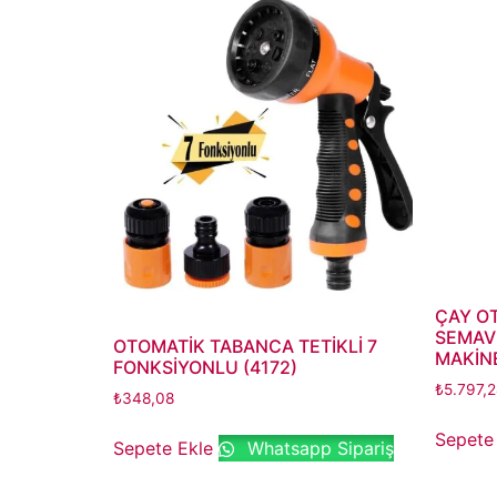
ÇAY O
SEMAVE
OTOMATİK TABANCA TETİKLİ 7
MAKİNE
FONKSİYONLU (4172)
₺
5.797,
₺
348,08
Sepete
Sepete Ekle
Whatsapp Sipariş