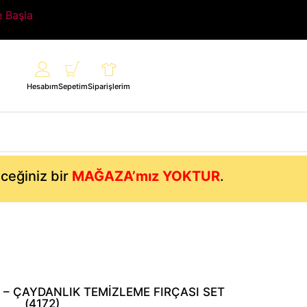
e Başla
Hesabım
Sepetim
Siparişlerim
eceğiniz bir
MAĞAZA’mız YOKTUR
.
E – ÇAYDANLIK TEMİZLEME FIRÇASI SET
(4172)