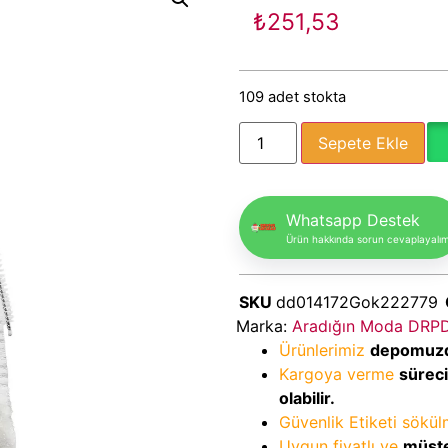
₺
251,53
109 adet stokta
Sepete Ekle
Whatsapp Destek
Ürün hakkında sorun cevaplayalı
SKU
dd014172Gok222779
Marka:
Aradığın Moda DRP
Ürünlerimiz
depomuz
Kargoya verme
sürec
olabilir.
Güvenlik Etiketi sökü
Uygun fiyatlı ve
müşte