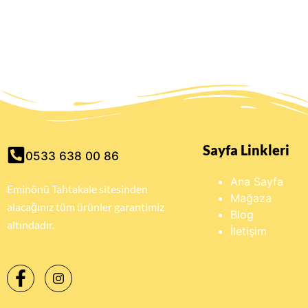
Sayfa Linkleri
0533 638 00 86
Ana Sayfa
Eminönü Tahtakale sitesinden
Mağaza
alacağınız tüm ürünler garantimiz
Blog
altındadır.
İletişim