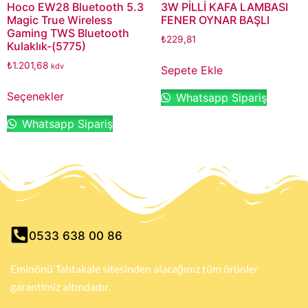
Hoco EW28 Bluetooth 5.3
3W PİLLİ KAFA LAMBASI
Magic True Wireless
FENER OYNAR BAŞLI
Gaming TWS Bluetooth
₺
229,81
Kulaklık-(5775)
₺
1.201,68
kdv
Sepete Ekle
Seçenekler
Whatsapp Sipariş
Whatsapp Sipariş
0533 638 00 86
Eminönü Tahtakale sitesinden alacağınız tüm ürünler
garantimiz altındadır.