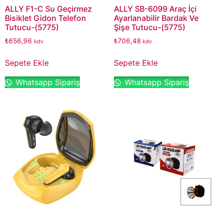
ALLY F1-C Su Geçirmez
ALLY SB-6099 Araç İçi
Bisiklet Gidon Telefon
Ayarlanabilir Bardak Ve
Tutucu-(5775)
Şişe Tutucu-(5775)
₺
656,96
₺
706,48
kdv
kdv
Sepete Ekle
Sepete Ekle
Whatsapp Sipariş
Whatsapp Sipariş