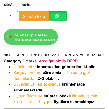
4998 adet stokta
Sepete Ekle
Whatsapp Destek
Ürün hakkında sorun cevaplayalım
SKU
DRBRPS-DRBTK-UCZZZDOLAPEMNİYETKEMERİ-3
Category
1
Marka:
Aradığın Moda DRPD
Ürünlerimiz
depomuzdan
gönderilmektedir
.
Kargoya verme
sürecimiz
hafta sonu gibi
durumlardan
2-3
olabilir.
Güvenlik Etiketi sökülmüş
ürünler
iade
alınmamaktadır
.
Uygun fiyatlı ve
müşteri odaklı
bir yaklaşımla
kaliteli ürünleri uygun
fiyatlara sunmaktayız
.