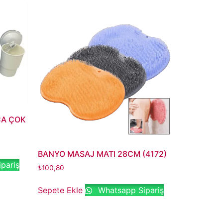
ÇA ÇOK
BANYO MASAJ MATI 28CM (4172)
pariş
₺
100,80
Sepete Ekle
Whatsapp Sipariş