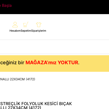
e Başla
Hesabım
Sepetim
Siparişlerim
eceğiniz bir
MAĞAZA’mız YOKTUR
.
NALLI 22X34CM (4172)
STREÇLİK FOLYOLUK KESİCİ BIÇAK
LLI 22X34CM (4172)