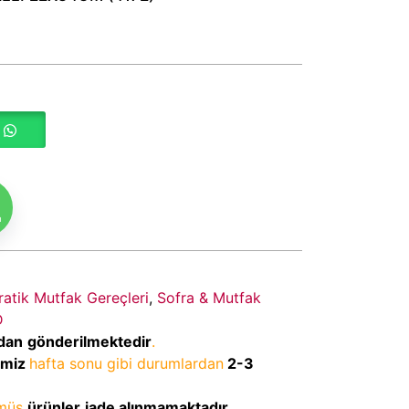
m
ratik Mutfak Gereçleri
,
Sofra & Mutfak
D
dan
gönderilmektedir
.
imiz
hafta sonu gibi durumlardan
2-3
lmüş
ürünler
iade alınmamaktadır
.