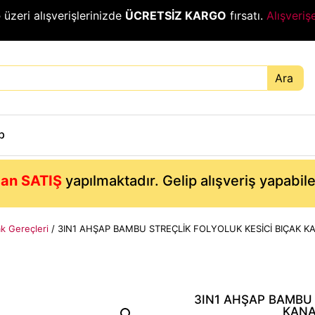
₺
üzeri alışverişlerinizde
ÜCRETSİZ KARGO
fırsatı.
Alışveriş
Ara
p
an SATIŞ
yapılmaktadır. Gelip alışveriş yapabil
ak Gereçleri
/ 3IN1 AHŞAP BAMBU STREÇLİK FOLYOLUK KESİCİ BIÇAK KA
3IN1 AHŞAP BAMBU 
KANA