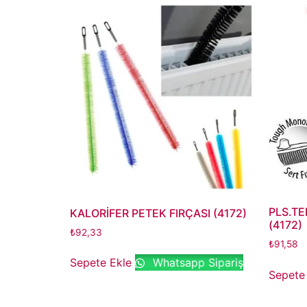
PLS.TE
KALORİFER PETEK FIRÇASI (4172)
(4172)
₺
92,33
₺
91,58
Sepete Ekle
Whatsapp Sipariş
Sepete