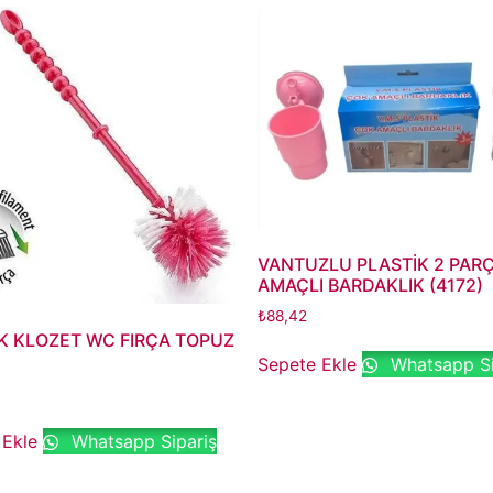
VANTUZLU PLASTİK 2 PAR
AMAÇLI BARDAKLIK (4172)
₺
88,42
K KLOZET WC FIRÇA TOPUZ
Sepete Ekle
Whatsapp Si
 Ekle
Whatsapp Sipariş