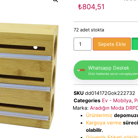
₺
804,51
72 adet stokta
Sepete Ekle
Whatsapp Destek
Ürün hakkında sorun cevaplayalı
SKU
dd014172Gok222732
Categories
Ev - Mobilya
,
P
Marka:
Aradığın Moda DRP
Ürünlerimiz
depomuz
Kargoya verme
sürec
olabilir.
Güvenlik Etiketi sökü