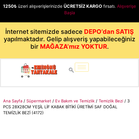
1250₺
üzeri alışverişlerinizde
ÜCRETSİZ KARGO
fırsatı.
Alışverişe
Başla
İnternet sitemizde sadece
DEPO’dan SATIŞ
yapılmaktadır. Gelip alışveriş yapabileceğiniz
bir
MAĞAZA’mız YOKTUR
.
Ana Sayfa
/
Süpermarket
/
Ev Bakım ve Temizlik
/
Temizlik Bezi
/ 3
PCS 28X28CM YEŞİL LİF KABAK BİTİKİ ÜRETİMİ SAF DOĞAL
TEMİZLİK BEZİ (4172)