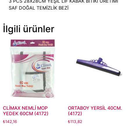
3 PCS 28X28CM YEŞİL LİF KABAK BİTİKİ ÜRETİMİ
SAF DOĞAL TEMİZLİK BEZİ
İlgili ürünler
CLİMAX NEMLİ MOP
ORTABOY YERSİL 40CM.
YEDEK 60CM (4172)
(4172)
₺
142,16
₺
113,82