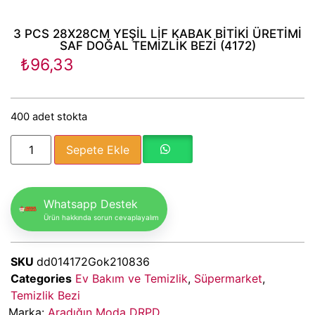
3 PCS 28X28CM YEŞİL LİF KABAK BİTİKİ ÜRETİMİ
SAF DOĞAL TEMİZLİK BEZİ (4172)
₺
96,33
400 adet stokta
Sepete Ekle
Whatsapp Destek
Ürün hakkında sorun cevaplayalım
SKU
dd014172Gok210836
Categories
Ev Bakım ve Temizlik
,
Süpermarket
,
Temizlik Bezi
Marka:
Aradığın Moda DRPD