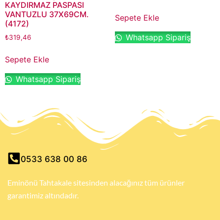
KAYDIRMAZ PASPASI
VANTUZLU 37X69CM.
Sepete Ekle
(4172)
Whatsapp Sipariş
₺
319,46
Sepete Ekle
Whatsapp Sipariş
0533 638 00 86
Eminönü Tahtakale sitesinden alacağınız tüm ürünler
garantimiz altındadır.