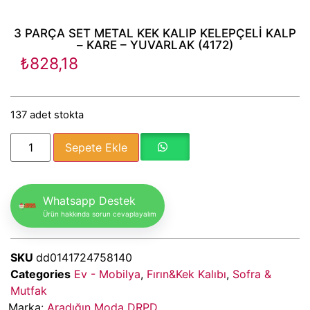
3 PARÇA SET METAL KEK KALIP KELEPÇELİ KALP
– KARE – YUVARLAK (4172)
₺
828,18
137 adet stokta
Sepete Ekle
Whatsapp Destek
Ürün hakkında sorun cevaplayalım
SKU
dd0141724758140
Categories
Ev - Mobilya
,
Fırın&Kek Kalıbı
,
Sofra &
Mutfak
Marka:
Aradığın Moda DRPD