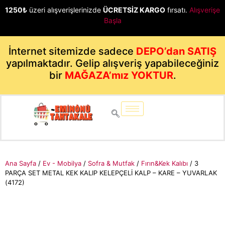
1250₺
üzeri alışverişlerinizde
ÜCRETSİZ KARGO
fırsatı.
Alışverişe
Başla
İnternet sitemizde sadece
DEPO’dan SATIŞ
yapılmaktadır. Gelip alışveriş yapabileceğiniz
bir
MAĞAZA’mız YOKTUR
.
Ana Sayfa
/
Ev - Mobilya
/
Sofra & Mutfak
/
Fırın&Kek Kalıbı
/ 3
PARÇA SET METAL KEK KALIP KELEPÇELİ KALP – KARE – YUVARLAK
(4172)