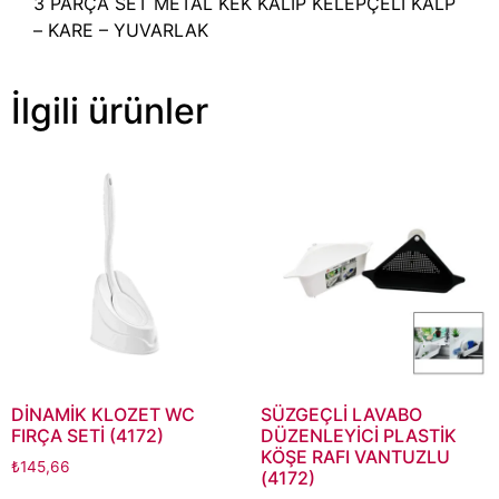
3 PARÇA SET METAL KEK KALIP KELEPÇELİ KALP
– KARE – YUVARLAK
İlgili ürünler
DİNAMİK KLOZET WC
SÜZGEÇLİ LAVABO
FIRÇA SETİ (4172)
DÜZENLEYİCİ PLASTİK
KÖŞE RAFI VANTUZLU
₺
145,66
(4172)