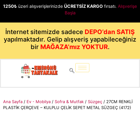
1250₺
üzeri alışverişlerinizde
ÜCRETSİZ KARGO
fırsatı.
Alışverişe
Başla
İnternet sitemizde sadece
DEPO’dan SATIŞ
yapılmaktadır. Gelip alışveriş yapabileceğiniz
bir
MAĞAZA’mız YOKTUR
.
Ana Sayfa
/
Ev - Mobilya
/
Sofra & Mutfak
/
Süzgeç
/ 27CM RENKLİ
PLASTİK ÇERÇEVE – KULPLU ÇELİK SEPET METAL SÜZGEÇ (4172)