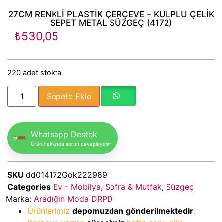
27CM RENKLİ PLASTİK ÇERÇEVE – KULPLU ÇELİK
SEPET METAL SÜZGEÇ (4172)
₺
530,05
220 adet stokta
Sepete Ekle
Whatsapp Destek
Ürün hakkında sorun cevaplayalım
SKU
dd014172Gok222989
Categories
Ev - Mobilya
,
Sofra & Mutfak
,
Süzgeç
Marka:
Aradığın Moda DRPD
Ürünlerimiz
depomuzdan
gönderilmektedir
.