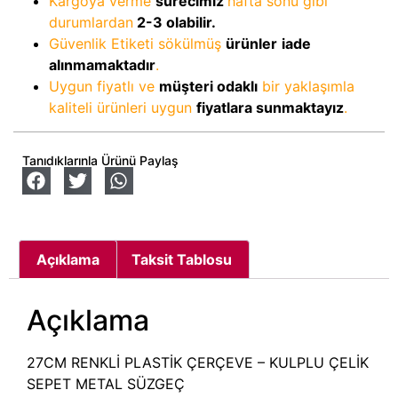
Kargoya verme
sürecimiz
hafta sonu gibi
durumlardan
2-3
olabilir.
Güvenlik Etiketi sökülmüş
ürünler
iade
alınmamaktadır
.
Uygun fiyatlı ve
müşteri odaklı
bir yaklaşımla
kaliteli ürünleri uygun
fiyatlara sunmaktayız
.
Tanıdıklarınla Ürünü Paylaş
Açıklama
Taksit Tablosu
Açıklama
27CM RENKLİ PLASTİK ÇERÇEVE – KULPLU ÇELİK
SEPET METAL SÜZGEÇ