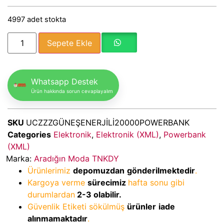
4997 adet stokta
Sepete Ekle
Whatsapp Destek
Ürün hakkında sorun cevaplayalım
SKU
UCZZZGÜNEŞENERJİLİ20000POWERBANK
Categories
Elektronik
,
Elektronik (XML)
,
Powerbank
(XML)
Marka:
Aradığın Moda TNKDY
Ürünlerimiz
depomuzdan
gönderilmektedir
.
Kargoya verme
sürecimiz
hafta sonu gibi
durumlardan
2-3
olabilir.
Güvenlik Etiketi sökülmüş
ürünler
iade
alınmamaktadır
.