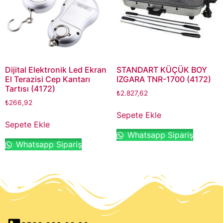
Dijital Elektronik Led Ekran
STANDART KÜÇÜK BOY
El Terazisi Cep Kantarı
IZGARA TNR-1700 (4172)
Tartısı (4172)
₺
2.827,62
₺
266,92
Sepete Ekle
Sepete Ekle
Whatsapp Sipariş
Whatsapp Sipariş