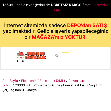
1250₺
üzeri alışverişlerinizde
ÜCRETSİZ KARGO
fırsatı.
Alışverişe
Başla
İnternet sitemizde sadece
DEPO’dan SATIŞ
yapılmaktadır. Gelip alışveriş yapabileceğiniz
bir
MAĞAZA’mız YOKTUR
.
Ana Sayfa
/
Elektronik
/
Elektronik (XML)
/
Powerbank
(XML)
/ 20000 mAh Powerbank Güneş Enerjili Kablosuz Şarj Hızlı
Şarj Taşınabilir Batarya