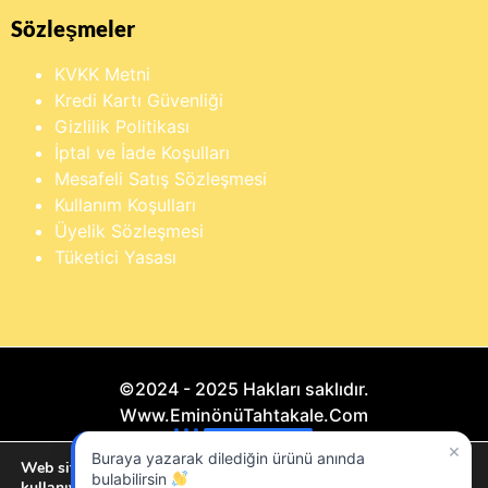
Sözleşmeler
KVKK Metni
Kredi Kartı Güvenliği
Gizlilik Politikası
İptal ve İade Koşulları
Mesafeli Satış Sözleşmesi
Kullanım Koşulları
Üyelik Sözleşmesi
Tüketici Yasası
©2024 - 2025 Hakları saklıdır.
Www.EminönüTahtakale.Com
×
Buraya yazarak dilediğin ürünü anında
Bu website "Sosyal Megapixel" projesidir.
Web sitemizde size en iyi deneyimi sunmak için çerezleri
bulabilirsin
kullanıyoruz.