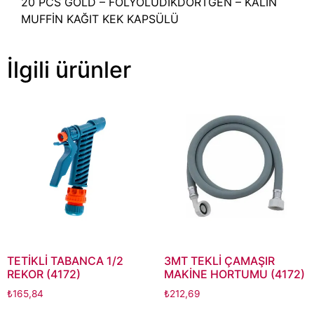
20 PCS GOLD – FOLYOLUDİKDÖRTGEN – KALIN
MUFFİN KAĞIT KEK KAPSÜLÜ
İlgili ürünler
TETİKLİ TABANCA 1/2
3MT TEKLİ ÇAMAŞIR
REKOR (4172)
MAKİNE HORTUMU (4172)
₺
165,84
₺
212,69