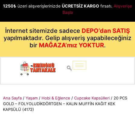
1250₺
üzeri alışverişlerinizde
ÜCRETSİZ KARGO
fırsatı.
Alışverişe
Başla
İnternet sitemizde sadece
DEPO’dan SATIŞ
yapılmaktadır. Gelip alışveriş yapabileceğiniz
bir
MAĞAZA’mız YOKTUR
.
Ana Sayfa
/
Yaşam
/
Hobi & Eğlence
/
Cupcake Kapsülleri
/ 20 PCS
GOLD – FOLYOLUDİKDÖRTGEN – KALIN MUFFİN KAĞIT KEK
KAPSÜLÜ (4172)