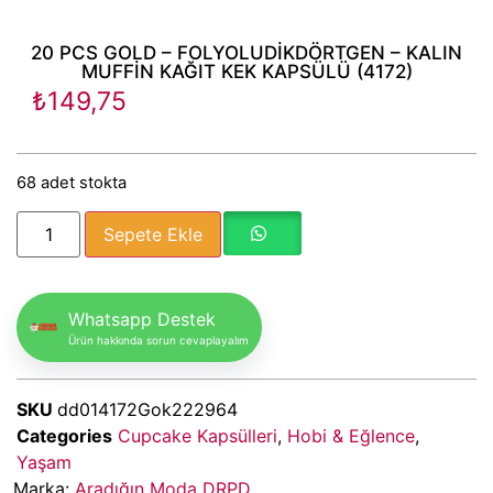
20 PCS GOLD – FOLYOLUDİKDÖRTGEN – KALIN
MUFFİN KAĞIT KEK KAPSÜLÜ (4172)
₺
149,75
68 adet stokta
Sepete Ekle
Whatsapp Destek
Ürün hakkında sorun cevaplayalım
SKU
dd014172Gok222964
Categories
Cupcake Kapsülleri
,
Hobi & Eğlence
,
Yaşam
Marka:
Aradığın Moda DRPD